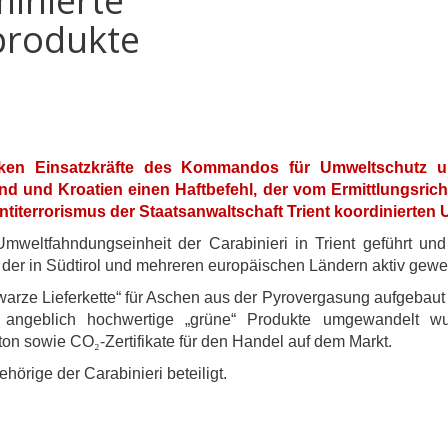
minierte
produkte
ken Einsatzkräfte des Kommandos für Umweltschutz und
and und Kroatien einen Haftbefehl, der vom Ermittlungsric
Antiterrorismus der Staatsanwaltschaft Trient koordinierte
weltfahndungseinheit der Carabinieri in Trient geführt und
 der in Südtirol und mehreren europäischen Ländern aktiv gewes
warze Lieferkette“ für Aschen aus der Pyrovergasung aufgebaut
angeblich hochwertige „grüne“ Produkte umgewandelt wurde
Beton sowie CO
₂
-Zertifikate für den Handel auf dem Markt.
hörige der Carabinieri beteiligt.