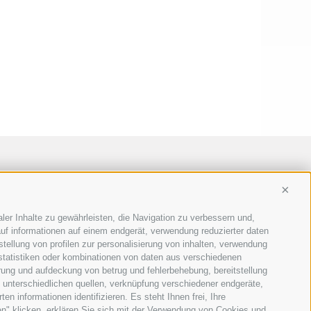
Conti
ler Inhalte zu gewährleisten, die Navigation zu verbessern und,
uf informationen auf einem endgerät, verwendung reduzierter daten
stellung von profilen zur personalisierung von inhalten, verwendung
 statistiken oder kombinationen von daten aus verschiedenen
erung und aufdeckung von betrug und fehlerbehebung, bereitstellung
unterschiedlichen quellen, verknüpfung verschiedener endgeräte,
n informationen identifizieren. Es steht Ihnen frei, Ihre
n" klicken, erklären Sie sich mit der Verwendung von Cookies und