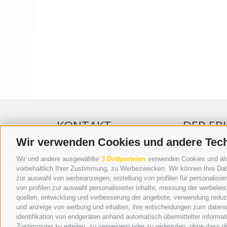
KONTAKT
DER ER
Wir verwenden Cookies und andere Tec
WIPP-MEDIA GMBH
WERBEN IM 
Wir und andere ausgewählte
3 Drittparteien
verwenden Cookies und ähnli
DER ERKER
ONLINE-WE
vorbehaltlich Ihrer Zustimmung, zu Werbezwecken. Wir können Ihre Date
zur auswahl von werbeanzeigen, erstellung von profilen für personalisie
NEUSTADT 20A
SEPA-DAUE
von profilen zur auswahl personalisierter inhalte, messung der werbele
I-39049 STERZING
REGELN LE
quellen, entwicklung und verbesserung der angebote, verwendung reduzie
TEL.: +39 0472 766876
ONLINE VOT
und anzeige von werbung und inhalten, ihre entscheidungen zum datens
identifikation von endgeräten anhand automatisch übermittelter informat
GRAFIK@DERERKER.IT
Zustimmung zu erteilen, zu verweigern oder zu widerrufen, ohne dass d