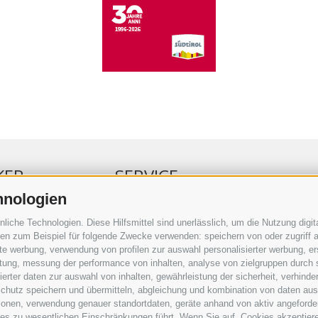
KER
SERVICE
hnologien
ERKER
VERANSTALTUNGSKALENDER
che Technologien. Diese Hilfsmittel sind unerlässlich, um die Nutzung digita
RBUNG
KLEINANZEIGER
n zum Beispiel für folgende Zwecke verwenden: speichern von oder zugriff a
rte werbung, verwendung von profilen zur auswahl personalisierter werbung, er
RAUFTRAG
NÜTZLICHE LINKS
istung, messung der performance von inhalten, analyse von zielgruppen durch
SERKOMMENTARE
WETTER
rter daten zur auswahl von inhalten, gewährleistung der sicherheit, verhind
ING
WEBCAM
chutz speichern und übermitteln, abgleichung und kombination von daten aus 
VIDEOS
ionen, verwendung genauer standortdaten, geräte anhand von aktiv angeforderte
TRAUER
ies zu wesentlichen Einschränkungen führt. Wenn Sie auf „Cookies akzeptiere