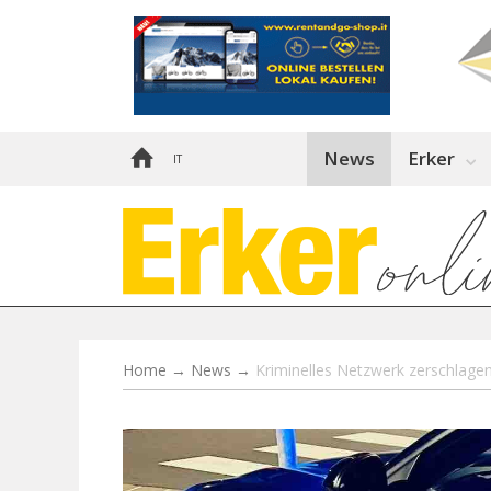
News
Erker
IT
Home
→
News
→
Kriminelles Netzwerk zerschlage