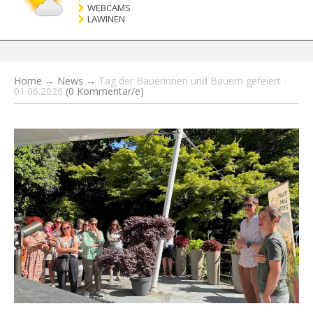
WEBCAMS
LAWINEN
Home
→
News
→
Tag der Bäuerinnen und Bauern gefeiert -
01.06.2026
(0 Kommentar/e)