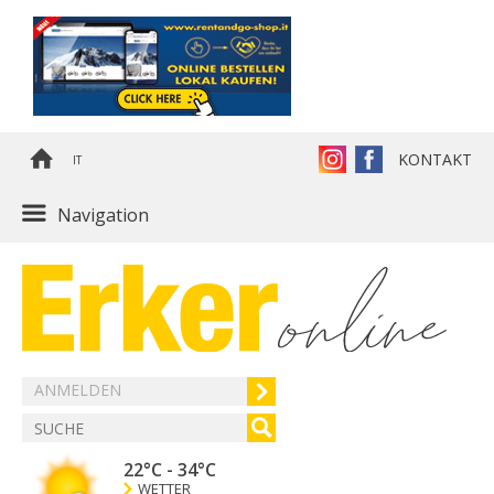
KONTAKT
IT
Navigation
ANMELDEN
22°C
-
34°C
WETTER