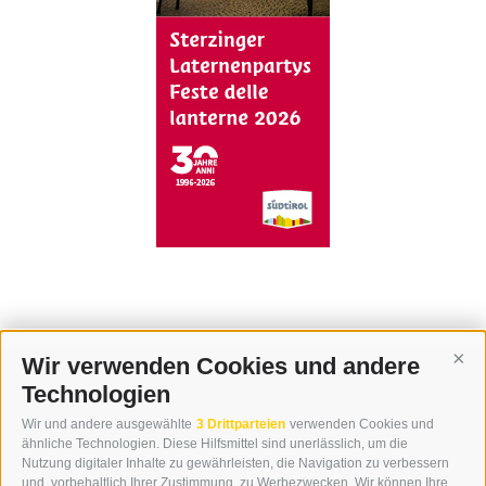
Wir verwenden Cookies und andere
Cont
Technologien
KONTAKT
Wir und andere ausgewählte
3 Drittparteien
verwenden Cookies und
WIPP-MEDIA GMBH
ähnliche Technologien. Diese Hilfsmittel sind unerlässlich, um die
DER ERKER
Nutzung digitaler Inhalte zu gewährleisten, die Navigation zu verbessern
und, vorbehaltlich Ihrer Zustimmung, zu Werbezwecken. Wir können Ihre