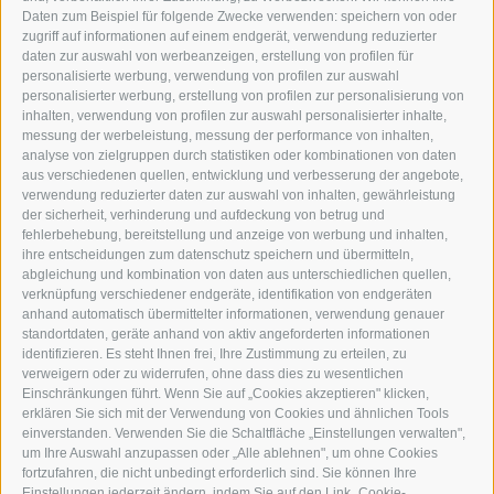
NEUSTADT 20A
Daten zum Beispiel für folgende Zwecke verwenden: speichern von oder
I-39049 STERZING
zugriff auf informationen auf einem endgerät, verwendung reduzierter
TEL.: +39 0472 766876
daten zur auswahl von werbeanzeigen, erstellung von profilen für
personalisierte werbung, verwendung von profilen zur auswahl
personalisierter werbung, erstellung von profilen zur personalisierung von
GRAFIK@DERERKER.IT
inhalten, verwendung von profilen zur auswahl personalisierter inhalte,
INFO@DERERKER.IT
messung der werbeleistung, messung der performance von inhalten,
BARBARA.FONTANA@DERERKER.IT
analyse von zielgruppen durch statistiken oder kombinationen von daten
DER ERKER
aus verschiedenen quellen, entwicklung und verbesserung der angebote,
verwendung reduzierter daten zur auswahl von inhalten, gewährleistung
der sicherheit, verhinderung und aufdeckung von betrug und
WERBEN IM ERKER
fehlerbehebung, bereitstellung und anzeige von werbung und inhalten,
ONLINE-WERBUNG
ihre entscheidungen zum datenschutz speichern und übermitteln,
SEPA-DAUERAUFTRAG
abgleichung und kombination von daten aus unterschiedlichen quellen,
REGELN LESERKOMMENTARE
verknüpfung verschiedener endgeräte, identifikation von endgeräten
ONLINE VOTING
anhand automatisch übermittelter informationen, verwendung genauer
standortdaten, geräte anhand von aktiv angeforderten informationen
identifizieren. Es steht Ihnen frei, Ihre Zustimmung zu erteilen, zu
SERVICE
verweigern oder zu widerrufen, ohne dass dies zu wesentlichen
Einschränkungen führt. Wenn Sie auf „Cookies akzeptieren" klicken,
VERANSTALTUNGSKALENDER
erklären Sie sich mit der Verwendung von Cookies und ähnlichen Tools
KLEINANZEIGER
einverstanden. Verwenden Sie die Schaltfläche „Einstellungen verwalten",
um Ihre Auswahl anzupassen oder „Alle ablehnen", um ohne Cookies
NÜTZLICHE LINKS
fortzufahren, die nicht unbedingt erforderlich sind. Sie können Ihre
WETTER
Einstellungen jederzeit ändern, indem Sie auf den Link „Cookie-