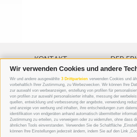
KONTAKT
DER ER
Wir verwenden Cookies und andere Tec
WIPP-MEDIA GMBH
WERBEN IM 
Wir und andere ausgewählte
3 Drittparteien
verwenden Cookies und ähnli
DER ERKER
ONLINE-WE
vorbehaltlich Ihrer Zustimmung, zu Werbezwecken. Wir können Ihre Date
zur auswahl von werbeanzeigen, erstellung von profilen für personalisie
NEUSTADT 20A
SEPA-DAUE
von profilen zur auswahl personalisierter inhalte, messung der werbele
I-39049 STERZING
REGELN LE
quellen, entwicklung und verbesserung der angebote, verwendung reduzie
TEL.: +39 0472 766876
ONLINE VOT
und anzeige von werbung und inhalten, ihre entscheidungen zum datens
identifikation von endgeräten anhand automatisch übermittelter informat
GRAFIK@DERERKER.IT
Zustimmung zu erteilen, zu verweigern oder zu widerrufen, ohne dass d
INFO@DERERKER.IT
ähnlichen Tools einverstanden. Verwenden Sie die Schaltfläche „Einstel
BARBARA.FONTANA@DERERKER.IT
können Ihre Einstellungen jederzeit ändern, indem Sie auf den Link „Coo