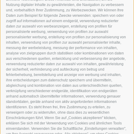
DER ERKER
Nutzung digitaler Inhalte zu gewährleisten, die Navigation zu verbessern
und, vorbehaltlich Ihrer Zustimmung, zu Werbezwecken. Wir können Ihre
NEUSTADT 20A
Daten zum Beispiel für folgende Zwecke verwenden: speichern von oder
I-39049 STERZING
zugriff auf informationen auf einem endgerät, verwendung reduzierter
TEL.: +39 0472 766876
daten zur auswahl von werbeanzeigen, erstellung von profilen für
personalisierte werbung, verwendung von profilen zur auswahl
personalisierter werbung, erstellung von profilen zur personalisierung von
GRAFIK@DERERKER.IT
inhalten, verwendung von profilen zur auswahl personalisierter inhalte,
INFO@DERERKER.IT
messung der werbeleistung, messung der performance von inhalten,
BARBARA.FONTANA@DERERKER.IT
analyse von zielgruppen durch statistiken oder kombinationen von daten
DER ERKER
aus verschiedenen quellen, entwicklung und verbesserung der angebote,
verwendung reduzierter daten zur auswahl von inhalten, gewährleistung
der sicherheit, verhinderung und aufdeckung von betrug und
WERBEN IM ERKER
fehlerbehebung, bereitstellung und anzeige von werbung und inhalten,
ONLINE-WERBUNG
ihre entscheidungen zum datenschutz speichern und übermitteln,
SEPA-DAUERAUFTRAG
abgleichung und kombination von daten aus unterschiedlichen quellen,
REGELN LESERKOMMENTARE
verknüpfung verschiedener endgeräte, identifikation von endgeräten
ONLINE VOTING
anhand automatisch übermittelter informationen, verwendung genauer
standortdaten, geräte anhand von aktiv angeforderten informationen
identifizieren. Es steht Ihnen frei, Ihre Zustimmung zu erteilen, zu
SERVICE
verweigern oder zu widerrufen, ohne dass dies zu wesentlichen
Einschränkungen führt. Wenn Sie auf „Cookies akzeptieren" klicken,
VERANSTALTUNGSKALENDER
erklären Sie sich mit der Verwendung von Cookies und ähnlichen Tools
KLEINANZEIGER
einverstanden. Verwenden Sie die Schaltfläche „Einstellungen verwalten",