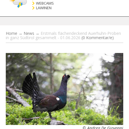
WEBCAMS
LAWINEN
Home
→
News
→
Erstmals flächendeckend Auerhuhn-Proben
in ganz Südtirol gesammelt - 01.06.2026
(0 Kommentar/e)
© Andrea De Giovanni