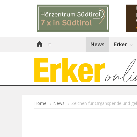
News
Erker
IT
Home
→
News
→
Zeichen für Organspende und gele