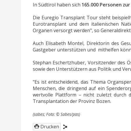
In Südtirol haben sich
165.000 Personen zu
Die Euregio Transplant Tour steht beispie
Eurotransplant und dem italienischen Nat
Organen versorgt werden", so Generaldirekto
Auch Elisabeth Montel, Direktorin des Gesu
Gastgeber unterstützen und mithelfen kön
Stephan Eschertzhuber, Vorsitzender des Ö
sowie den Unterstützern aus Politik und Ve
"Es ist entscheidend, das Thema Organspen
Menschen, die dringend auf ein Spenderorg
wertvolle Plattform – nicht zuletzt durch
Transplantation der Provinz Bozen.
(sabes; Foto: © Sabes/pas)
Drucken