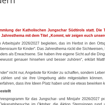
dern
mmlung der Katholischen Jungschar Südtirols statt. Die 
e Jahresthema mit dem Titel „Kommt, wir zeigen euch unser
Arbeitsjahr 2026/2027 begleiten, das im Herbst in den Ortsg
Lebensraum für Kinder“. Das Jahresthema rückt die Sichtweisen,
anders als Erwachsene. Sie haben ihre eigene Sicht auf die D
ewusst genauer hinsehen und besser zuhören“, erklärt Matth
nder“ nicht nur, Angebote für Kinder zu schaffen, sondern Leb
 zählen und sie ihre Umgebung aktiv mitgestalten können. 
n erfahren, dass ihre Ideen Platz haben und sie etwas bewirken 
stellt
sprogramm für das Jungschar- und Minijahr 2026/2027 präse
 Dekanatsbesuche im Oktober, die Aktion Sternsingen rund