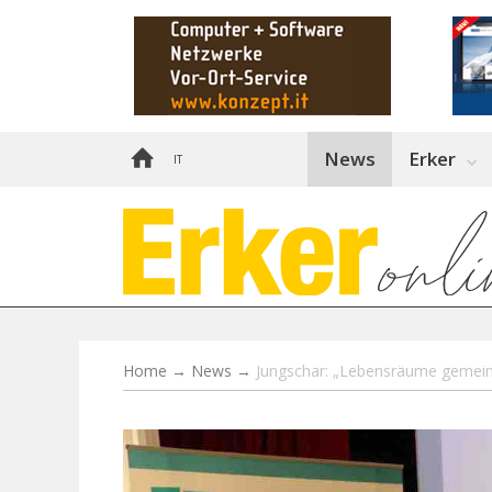
News
Erker
IT
Home
→
News
→
Jungschar: „Lebensräume gemein