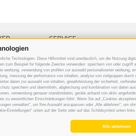
KER
SERVICE
hnologien
ERKER
VERANSTALTUNGSKALENDER
che Technologien. Diese Hilfsmittel sind unerlässlich, um die Nutzung digita
RBUNG
KLEINANZEIGER
n zum Beispiel für folgende Zwecke verwenden: speichern von oder zugriff a
rte werbung, verwendung von profilen zur auswahl personalisierter werbung, er
RAUFTRAG
NÜTZLICHE LINKS
istung, messung der performance von inhalten, analyse von zielgruppen durch
SERKOMMENTARE
WETTER
rter daten zur auswahl von inhalten, gewährleistung der sicherheit, verhind
ING
WEBCAM
chutz speichern und übermitteln, abgleichung und kombination von daten aus 
VIDEOS
ionen, verwendung genauer standortdaten, geräte anhand von aktiv angeforderte
TRAUER
ies zu wesentlichen Einschränkungen führt. Wenn Sie auf „Cookies akzeptiere
lungen verwalten", um Ihre Auswahl anzupassen oder „Alle ablehnen", um ohne 
kie-Einstellungen" unten auf der Seite oder auf das Schildsymbol unten links 
Alle ablehnen
IMPRESSUM
|
SITEMAP
|
COOK