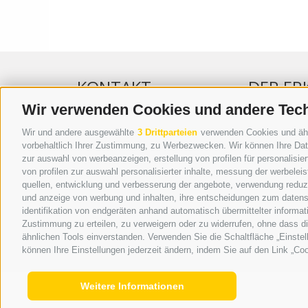
KONTAKT
DER ER
Wir verwenden Cookies und andere Tec
WIPP-MEDIA GMBH
WERBEN IM 
Wir und andere ausgewählte
3 Drittparteien
verwenden Cookies und ähnli
DER ERKER
ONLINE-WE
vorbehaltlich Ihrer Zustimmung, zu Werbezwecken. Wir können Ihre Date
zur auswahl von werbeanzeigen, erstellung von profilen für personalisie
NEUSTADT 20A
SEPA-DAUE
von profilen zur auswahl personalisierter inhalte, messung der werbele
I-39049 STERZING
REGELN LE
quellen, entwicklung und verbesserung der angebote, verwendung reduzie
TEL.: +39 0472 766876
ONLINE VOT
und anzeige von werbung und inhalten, ihre entscheidungen zum datens
identifikation von endgeräten anhand automatisch übermittelter informat
GRAFIK@DERERKER.IT
Zustimmung zu erteilen, zu verweigern oder zu widerrufen, ohne dass d
INFO@DERERKER.IT
ähnlichen Tools einverstanden. Verwenden Sie die Schaltfläche „Einstel
BARBARA.FONTANA@DERERKER.IT
können Ihre Einstellungen jederzeit ändern, indem Sie auf den Link „Coo
Weitere Informationen