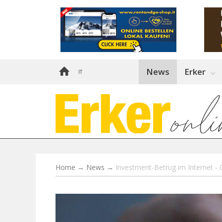
News
Erker
IT
Home
→
News
→
Investment-Betrug im Internet -