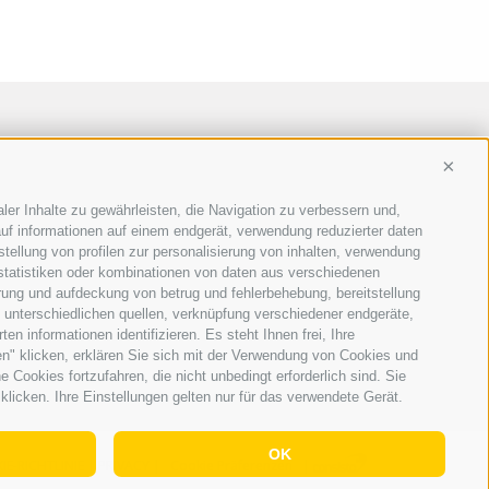
Conti
ler Inhalte zu gewährleisten, die Navigation zu verbessern und,
uf informationen auf einem endgerät, verwendung reduzierter daten
stellung von profilen zur personalisierung von inhalten, verwendung
 statistiken oder kombinationen von daten aus verschiedenen
erung und aufdeckung von betrug und fehlerbehebung, bereitstellung
unterschiedlichen quellen, verknüpfung verschiedener endgeräte,
n informationen identifizieren. Es steht Ihnen frei, Ihre
n" klicken, erklären Sie sich mit der Verwendung von Cookies und
Cookies fortzufahren, die nicht unbedingt erforderlich sind. Sie
klicken. Ihre Einstellungen gelten nur für das verwendete Gerät.
OK
IE-RICHTLINIE
|
PRIVACY
|
Cookie Präferenzen
|
AGENTUR