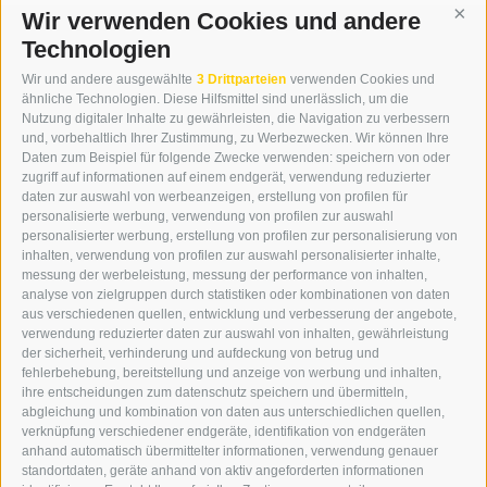
Wir verwenden Cookies und andere
Cont
Technologien
KONTAKT
Wir und andere ausgewählte
3 Drittparteien
verwenden Cookies und
WIPP-MEDIA GMBH
ähnliche Technologien. Diese Hilfsmittel sind unerlässlich, um die
DER ERKER
Nutzung digitaler Inhalte zu gewährleisten, die Navigation zu verbessern
und, vorbehaltlich Ihrer Zustimmung, zu Werbezwecken. Wir können Ihre
NEUSTADT 20A
Daten zum Beispiel für folgende Zwecke verwenden: speichern von oder
I-39049 STERZING
zugriff auf informationen auf einem endgerät, verwendung reduzierter
TEL.: +39 0472 766876
daten zur auswahl von werbeanzeigen, erstellung von profilen für
personalisierte werbung, verwendung von profilen zur auswahl
personalisierter werbung, erstellung von profilen zur personalisierung von
GRAFIK@DERERKER.IT
inhalten, verwendung von profilen zur auswahl personalisierter inhalte,
INFO@DERERKER.IT
messung der werbeleistung, messung der performance von inhalten,
BARBARA.FONTANA@DERERKER.IT
analyse von zielgruppen durch statistiken oder kombinationen von daten
DER ERKER
aus verschiedenen quellen, entwicklung und verbesserung der angebote,
verwendung reduzierter daten zur auswahl von inhalten, gewährleistung
der sicherheit, verhinderung und aufdeckung von betrug und
WERBEN IM ERKER
fehlerbehebung, bereitstellung und anzeige von werbung und inhalten,
ONLINE-WERBUNG
ihre entscheidungen zum datenschutz speichern und übermitteln,
SEPA-DAUERAUFTRAG
abgleichung und kombination von daten aus unterschiedlichen quellen,
REGELN LESERKOMMENTARE
verknüpfung verschiedener endgeräte, identifikation von endgeräten
ONLINE VOTING
anhand automatisch übermittelter informationen, verwendung genauer
standortdaten, geräte anhand von aktiv angeforderten informationen