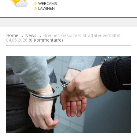
WEBCAMS
LAWINEN
Home
→
News
→
Brenner: Gesuchter Straftäter verhaftet -
04.06.2026
(0 Kommentar/e)