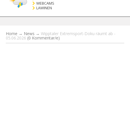
WEBCAMS
LAWINEN
Home
→
News
→
Wipptaler Extremsport-Doku räumt ab -
05.06.2026
(0 Kommentar/e)