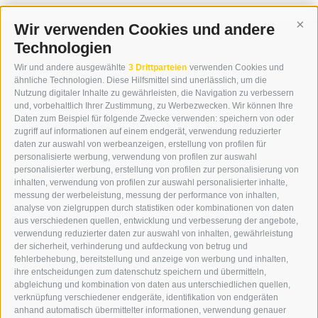
Wir verwenden Cookies und andere
Cont
Technologien
KONTAKT
Wir und andere ausgewählte
3 Drittparteien
verwenden Cookies und
WIPP-MEDIA GMBH
ähnliche Technologien. Diese Hilfsmittel sind unerlässlich, um die
DER ERKER
Nutzung digitaler Inhalte zu gewährleisten, die Navigation zu verbessern
und, vorbehaltlich Ihrer Zustimmung, zu Werbezwecken. Wir können Ihre
NEUSTADT 20A
Daten zum Beispiel für folgende Zwecke verwenden: speichern von oder
I-39049 STERZING
zugriff auf informationen auf einem endgerät, verwendung reduzierter
TEL.: +39 0472 766876
daten zur auswahl von werbeanzeigen, erstellung von profilen für
personalisierte werbung, verwendung von profilen zur auswahl
personalisierter werbung, erstellung von profilen zur personalisierung von
GRAFIK@DERERKER.IT
inhalten, verwendung von profilen zur auswahl personalisierter inhalte,
INFO@DERERKER.IT
messung der werbeleistung, messung der performance von inhalten,
BARBARA.FONTANA@DERERKER.IT
analyse von zielgruppen durch statistiken oder kombinationen von daten
DER ERKER
aus verschiedenen quellen, entwicklung und verbesserung der angebote,
verwendung reduzierter daten zur auswahl von inhalten, gewährleistung
der sicherheit, verhinderung und aufdeckung von betrug und
WERBEN IM ERKER
fehlerbehebung, bereitstellung und anzeige von werbung und inhalten,
ONLINE-WERBUNG
ihre entscheidungen zum datenschutz speichern und übermitteln,
SEPA-DAUERAUFTRAG
abgleichung und kombination von daten aus unterschiedlichen quellen,
REGELN LESERKOMMENTARE
verknüpfung verschiedener endgeräte, identifikation von endgeräten
ONLINE VOTING
anhand automatisch übermittelter informationen, verwendung genauer