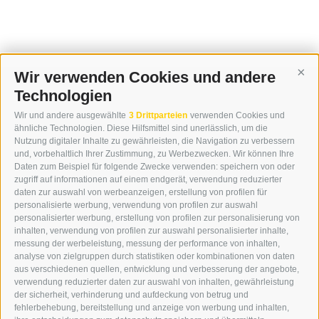
Wir verwenden Cookies und andere
Cont
Technologien
KONTAKT
Wir und andere ausgewählte
3 Drittparteien
verwenden Cookies und
WIPP-MEDIA GMBH
ähnliche Technologien. Diese Hilfsmittel sind unerlässlich, um die
DER ERKER
Nutzung digitaler Inhalte zu gewährleisten, die Navigation zu verbessern
und, vorbehaltlich Ihrer Zustimmung, zu Werbezwecken. Wir können Ihre
NEUSTADT 20A
Daten zum Beispiel für folgende Zwecke verwenden: speichern von oder
I-39049 STERZING
zugriff auf informationen auf einem endgerät, verwendung reduzierter
TEL.: +39 0472 766876
daten zur auswahl von werbeanzeigen, erstellung von profilen für
personalisierte werbung, verwendung von profilen zur auswahl
personalisierter werbung, erstellung von profilen zur personalisierung von
GRAFIK@DERERKER.IT
inhalten, verwendung von profilen zur auswahl personalisierter inhalte,
INFO@DERERKER.IT
messung der werbeleistung, messung der performance von inhalten,
BARBARA.FONTANA@DERERKER.IT
analyse von zielgruppen durch statistiken oder kombinationen von daten
DER ERKER
aus verschiedenen quellen, entwicklung und verbesserung der angebote,
verwendung reduzierter daten zur auswahl von inhalten, gewährleistung
der sicherheit, verhinderung und aufdeckung von betrug und
WERBEN IM ERKER
fehlerbehebung, bereitstellung und anzeige von werbung und inhalten,
ONLINE-WERBUNG