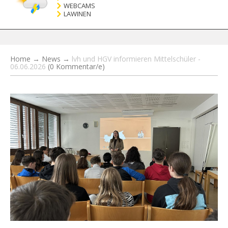
WEBCAMS
LAWINEN
Home
→
News
→
lvh und HGV informieren Mittelschüler -
06.06.2026
(0 Kommentar/e)