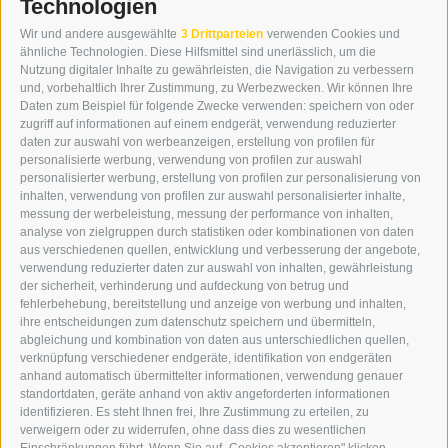
Technologien
KONTAKT
Wir und andere ausgewählte
3 Drittparteien
verwenden Cookies und
WIPP-MEDIA GMBH
ähnliche Technologien. Diese Hilfsmittel sind unerlässlich, um die
DER ERKER
Nutzung digitaler Inhalte zu gewährleisten, die Navigation zu verbessern
und, vorbehaltlich Ihrer Zustimmung, zu Werbezwecken. Wir können Ihre
NEUSTADT 20A
Daten zum Beispiel für folgende Zwecke verwenden: speichern von oder
I-39049 STERZING
zugriff auf informationen auf einem endgerät, verwendung reduzierter
TEL.: +39 0472 766876
daten zur auswahl von werbeanzeigen, erstellung von profilen für
personalisierte werbung, verwendung von profilen zur auswahl
personalisierter werbung, erstellung von profilen zur personalisierung von
GRAFIK@DERERKER.IT
inhalten, verwendung von profilen zur auswahl personalisierter inhalte,
INFO@DERERKER.IT
messung der werbeleistung, messung der performance von inhalten,
BARBARA.FONTANA@DERERKER.IT
analyse von zielgruppen durch statistiken oder kombinationen von daten
DER ERKER
aus verschiedenen quellen, entwicklung und verbesserung der angebote,
verwendung reduzierter daten zur auswahl von inhalten, gewährleistung
der sicherheit, verhinderung und aufdeckung von betrug und
WERBEN IM ERKER
fehlerbehebung, bereitstellung und anzeige von werbung und inhalten,
ONLINE-WERBUNG
ihre entscheidungen zum datenschutz speichern und übermitteln,
SEPA-DAUERAUFTRAG
abgleichung und kombination von daten aus unterschiedlichen quellen,
REGELN LESERKOMMENTARE
verknüpfung verschiedener endgeräte, identifikation von endgeräten
ONLINE VOTING
anhand automatisch übermittelter informationen, verwendung genauer
standortdaten, geräte anhand von aktiv angeforderten informationen
identifizieren. Es steht Ihnen frei, Ihre Zustimmung zu erteilen, zu
SERVICE
verweigern oder zu widerrufen, ohne dass dies zu wesentlichen