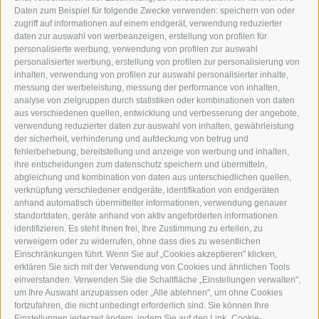
NEUSTADT 20A
Daten zum Beispiel für folgende Zwecke verwenden: speichern von oder
I-39049 STERZING
zugriff auf informationen auf einem endgerät, verwendung reduzierter
TEL.: +39 0472 766876
daten zur auswahl von werbeanzeigen, erstellung von profilen für
personalisierte werbung, verwendung von profilen zur auswahl
personalisierter werbung, erstellung von profilen zur personalisierung von
GRAFIK@DERERKER.IT
inhalten, verwendung von profilen zur auswahl personalisierter inhalte,
INFO@DERERKER.IT
messung der werbeleistung, messung der performance von inhalten,
BARBARA.FONTANA@DERERKER.IT
analyse von zielgruppen durch statistiken oder kombinationen von daten
DER ERKER
aus verschiedenen quellen, entwicklung und verbesserung der angebote,
verwendung reduzierter daten zur auswahl von inhalten, gewährleistung
der sicherheit, verhinderung und aufdeckung von betrug und
WERBEN IM ERKER
fehlerbehebung, bereitstellung und anzeige von werbung und inhalten,
ONLINE-WERBUNG
ihre entscheidungen zum datenschutz speichern und übermitteln,
SEPA-DAUERAUFTRAG
abgleichung und kombination von daten aus unterschiedlichen quellen,
REGELN LESERKOMMENTARE
verknüpfung verschiedener endgeräte, identifikation von endgeräten
ONLINE VOTING
anhand automatisch übermittelter informationen, verwendung genauer
standortdaten, geräte anhand von aktiv angeforderten informationen
identifizieren. Es steht Ihnen frei, Ihre Zustimmung zu erteilen, zu
SERVICE
verweigern oder zu widerrufen, ohne dass dies zu wesentlichen
Einschränkungen führt. Wenn Sie auf „Cookies akzeptieren" klicken,
VERANSTALTUNGSKALENDER
erklären Sie sich mit der Verwendung von Cookies und ähnlichen Tools
KLEINANZEIGER
einverstanden. Verwenden Sie die Schaltfläche „Einstellungen verwalten",
um Ihre Auswahl anzupassen oder „Alle ablehnen", um ohne Cookies
NÜTZLICHE LINKS
fortzufahren, die nicht unbedingt erforderlich sind. Sie können Ihre
WETTER
Einstellungen jederzeit ändern, indem Sie auf den Link „Cookie-