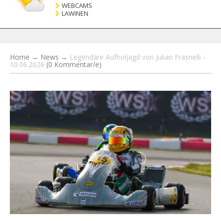
WEBCAMS
LAWINEN
Home
→
News
→
Legendäre Aufholjagd von Julian Frasnelli -
10.06.2026
(0 Kommentar/e)