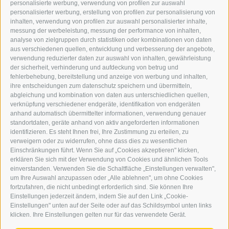
personalisierte werbung, verwendung von profilen zur auswahl
personalisierter werbung, erstellung von profilen zur personalisierung von
GRAFIK@DERERKER.IT
inhalten, verwendung von profilen zur auswahl personalisierter inhalte,
INFO@DERERKER.IT
messung der werbeleistung, messung der performance von inhalten,
BARBARA.FONTANA@DERERKER.IT
analyse von zielgruppen durch statistiken oder kombinationen von daten
DER ERKER
aus verschiedenen quellen, entwicklung und verbesserung der angebote,
verwendung reduzierter daten zur auswahl von inhalten, gewährleistung
der sicherheit, verhinderung und aufdeckung von betrug und
WERBEN IM ERKER
fehlerbehebung, bereitstellung und anzeige von werbung und inhalten,
ONLINE-WERBUNG
ihre entscheidungen zum datenschutz speichern und übermitteln,
SEPA-DAUERAUFTRAG
abgleichung und kombination von daten aus unterschiedlichen quellen,
REGELN LESERKOMMENTARE
verknüpfung verschiedener endgeräte, identifikation von endgeräten
ONLINE VOTING
anhand automatisch übermittelter informationen, verwendung genauer
standortdaten, geräte anhand von aktiv angeforderten informationen
identifizieren. Es steht Ihnen frei, Ihre Zustimmung zu erteilen, zu
SERVICE
verweigern oder zu widerrufen, ohne dass dies zu wesentlichen
Einschränkungen führt. Wenn Sie auf „Cookies akzeptieren" klicken,
VERANSTALTUNGSKALENDER
erklären Sie sich mit der Verwendung von Cookies und ähnlichen Tools
KLEINANZEIGER
einverstanden. Verwenden Sie die Schaltfläche „Einstellungen verwalten",
um Ihre Auswahl anzupassen oder „Alle ablehnen", um ohne Cookies
NÜTZLICHE LINKS
fortzufahren, die nicht unbedingt erforderlich sind. Sie können Ihre
WETTER
Einstellungen jederzeit ändern, indem Sie auf den Link „Cookie-
WEBCAM
Einstellungen" unten auf der Seite oder auf das Schildsymbol unten links
VIDEOS
klicken. Ihre Einstellungen gelten nur für das verwendete Gerät.
TRAUER