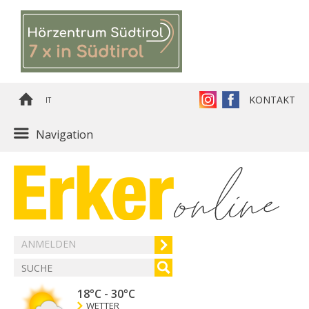
KONTAKT
IT
Navigation
ANMELDEN
18°C
-
30°C
WETTER