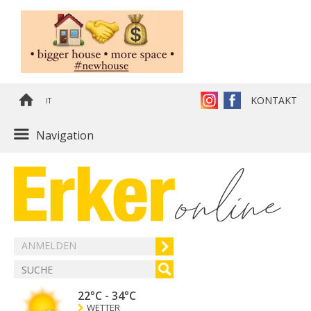
KONTAKT
IT
Navigation
ANMELDEN
22°C
-
34°C
WETTER