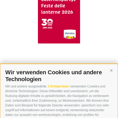
Wir verwenden Cookies und andere
Cont
Technologien
KONTAKT
Wir und andere ausgewählte
3 Drittparteien
verwenden Cookies und
WIPP-MEDIA GMBH
ähnliche Technologien. Diese Hilfsmittel sind unerlässlich, um die
DER ERKER
Nutzung digitaler Inhalte zu gewährleisten, die Navigation zu verbessern
und, vorbehaltlich Ihrer Zustimmung, zu Werbezwecken. Wir können Ihre
NEUSTADT 20A
Daten zum Beispiel für folgende Zwecke verwenden: speichern von oder
I-39049 STERZING
zugriff auf informationen auf einem endgerät, verwendung reduzierter
TEL.: +39 0472 766876
daten zur auswahl von werbeanzeigen, erstellung von profilen für