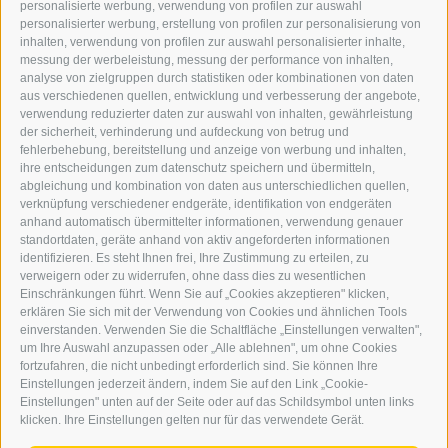
personalisierte werbung, verwendung von profilen zur auswahl
personalisierter werbung, erstellung von profilen zur personalisierung von
GRAFIK@DERERKER.IT
inhalten, verwendung von profilen zur auswahl personalisierter inhalte,
INFO@DERERKER.IT
messung der werbeleistung, messung der performance von inhalten,
BARBARA.FONTANA@DERERKER.IT
analyse von zielgruppen durch statistiken oder kombinationen von daten
DER ERKER
aus verschiedenen quellen, entwicklung und verbesserung der angebote,
verwendung reduzierter daten zur auswahl von inhalten, gewährleistung
der sicherheit, verhinderung und aufdeckung von betrug und
WERBEN IM ERKER
fehlerbehebung, bereitstellung und anzeige von werbung und inhalten,
ONLINE-WERBUNG
ihre entscheidungen zum datenschutz speichern und übermitteln,
SEPA-DAUERAUFTRAG
abgleichung und kombination von daten aus unterschiedlichen quellen,
REGELN LESERKOMMENTARE
verknüpfung verschiedener endgeräte, identifikation von endgeräten
ONLINE VOTING
anhand automatisch übermittelter informationen, verwendung genauer
standortdaten, geräte anhand von aktiv angeforderten informationen
identifizieren. Es steht Ihnen frei, Ihre Zustimmung zu erteilen, zu
SERVICE
verweigern oder zu widerrufen, ohne dass dies zu wesentlichen
Einschränkungen führt. Wenn Sie auf „Cookies akzeptieren" klicken,
VERANSTALTUNGSKALENDER
erklären Sie sich mit der Verwendung von Cookies und ähnlichen Tools
KLEINANZEIGER
einverstanden. Verwenden Sie die Schaltfläche „Einstellungen verwalten",
um Ihre Auswahl anzupassen oder „Alle ablehnen", um ohne Cookies
NÜTZLICHE LINKS
fortzufahren, die nicht unbedingt erforderlich sind. Sie können Ihre
WETTER
Einstellungen jederzeit ändern, indem Sie auf den Link „Cookie-
WEBCAM
Einstellungen" unten auf der Seite oder auf das Schildsymbol unten links
VIDEOS
klicken. Ihre Einstellungen gelten nur für das verwendete Gerät.
TRAUER