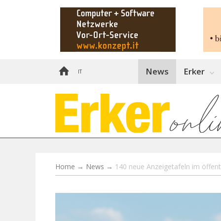
News
Erker
IT
Home
→
News
→
140 neue Anzeigetafeln im öffent