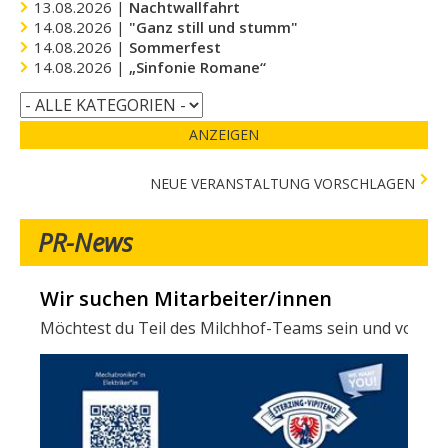
13.08.2026 |
Nachtwallfahrt
14.08.2026 |
"Ganz still und stumm"
14.08.2026 |
Sommerfest
14.08.2026 |
„Sinfonie Romane“
ANZEIGEN
NEUE VERANSTALTUNG VORSCHLAGEN
PR-News
Wir suchen Mitarbeiter/innen
Verschiedene Tests in der Stadtapotheke -
Möchtest du Teil des Milchhof-Teams sein und von zahl
Folgende Tests stehen in der Stadtapotheke zur Verfügun