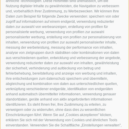
WIPP-MEDIA GMBH
ähnliche Technologien. Diese Hilfsmittel sind unerlässlich, um die
DER ERKER
Nutzung digitaler Inhalte zu gewährleisten, die Navigation zu verbessern
und, vorbehaltlich Ihrer Zustimmung, zu Werbezwecken. Wir können Ihre
NEUSTADT 20A
Daten zum Beispiel für folgende Zwecke verwenden: speichern von oder
I-39049 STERZING
zugriff auf informationen auf einem endgerät, verwendung reduzierter
TEL.: +39 0472 766876
daten zur auswahl von werbeanzeigen, erstellung von profilen für
personalisierte werbung, verwendung von profilen zur auswahl
personalisierter werbung, erstellung von profilen zur personalisierung von
GRAFIK@DERERKER.IT
inhalten, verwendung von profilen zur auswahl personalisierter inhalte,
INFO@DERERKER.IT
messung der werbeleistung, messung der performance von inhalten,
BARBARA.FONTANA@DERERKER.IT
analyse von zielgruppen durch statistiken oder kombinationen von daten
DER ERKER
aus verschiedenen quellen, entwicklung und verbesserung der angebote,
verwendung reduzierter daten zur auswahl von inhalten, gewährleistung
der sicherheit, verhinderung und aufdeckung von betrug und
WERBEN IM ERKER
fehlerbehebung, bereitstellung und anzeige von werbung und inhalten,
ONLINE-WERBUNG
ihre entscheidungen zum datenschutz speichern und übermitteln,
SEPA-DAUERAUFTRAG
abgleichung und kombination von daten aus unterschiedlichen quellen,
REGELN LESERKOMMENTARE
verknüpfung verschiedener endgeräte, identifikation von endgeräten
ONLINE VOTING
anhand automatisch übermittelter informationen, verwendung genauer
standortdaten, geräte anhand von aktiv angeforderten informationen
identifizieren. Es steht Ihnen frei, Ihre Zustimmung zu erteilen, zu
SERVICE
verweigern oder zu widerrufen, ohne dass dies zu wesentlichen
Einschränkungen führt. Wenn Sie auf „Cookies akzeptieren" klicken,
VERANSTALTUNGSKALENDER
erklären Sie sich mit der Verwendung von Cookies und ähnlichen Tools
KLEINANZEIGER
einverstanden. Verwenden Sie die Schaltfläche „Einstellungen verwalten",