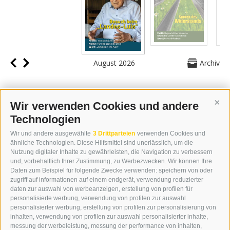
August 2026
Archiv
Wir verwenden Cookies und andere
Cont
Technologien
KONTAKT
Wir und andere ausgewählte
3 Drittparteien
verwenden Cookies und
WIPP-MEDIA GMBH
ähnliche Technologien. Diese Hilfsmittel sind unerlässlich, um die
DER ERKER
Nutzung digitaler Inhalte zu gewährleisten, die Navigation zu verbessern
und, vorbehaltlich Ihrer Zustimmung, zu Werbezwecken. Wir können Ihre
NEUSTADT 20A
Daten zum Beispiel für folgende Zwecke verwenden: speichern von oder
I-39049 STERZING
zugriff auf informationen auf einem endgerät, verwendung reduzierter
TEL.: +39 0472 766876
daten zur auswahl von werbeanzeigen, erstellung von profilen für
personalisierte werbung, verwendung von profilen zur auswahl
personalisierter werbung, erstellung von profilen zur personalisierung von
GRAFIK@DERERKER.IT
inhalten, verwendung von profilen zur auswahl personalisierter inhalte,
INFO@DERERKER.IT
messung der werbeleistung, messung der performance von inhalten,