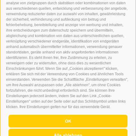
BARBARA.FONTANA@DERERKER.IT
analyse von zielgruppen durch statistiken oder kombinationen von daten
DER ERKER
aus verschiedenen quellen, entwicklung und verbesserung der angebote,
verwendung reduzierter daten zur auswahl von inhalten, gewährleistung
der sicherheit, verhinderung und aufdeckung von betrug und
WERBEN IM ERKER
fehlerbehebung, bereitstellung und anzeige von werbung und inhalten,
ONLINE-WERBUNG
ihre entscheidungen zum datenschutz speichern und übermitteln,
SEPA-DAUERAUFTRAG
abgleichung und kombination von daten aus unterschiedlichen quellen,
REGELN LESERKOMMENTARE
verknüpfung verschiedener endgeräte, identifikation von endgeräten
ONLINE VOTING
anhand automatisch übermittelter informationen, verwendung genauer
standortdaten, geräte anhand von aktiv angeforderten informationen
identifizieren. Es steht Ihnen frei, Ihre Zustimmung zu erteilen, zu
SERVICE
verweigern oder zu widerrufen, ohne dass dies zu wesentlichen
Einschränkungen führt. Wenn Sie auf „Cookies akzeptieren" klicken,
VERANSTALTUNGSKALENDER
erklären Sie sich mit der Verwendung von Cookies und ähnlichen Tools
KLEINANZEIGER
einverstanden. Verwenden Sie die Schaltfläche „Einstellungen verwalten",
um Ihre Auswahl anzupassen oder „Alle ablehnen", um ohne Cookies
NÜTZLICHE LINKS
fortzufahren, die nicht unbedingt erforderlich sind. Sie können Ihre
WETTER
Einstellungen jederzeit ändern, indem Sie auf den Link „Cookie-
WEBCAM
Einstellungen" unten auf der Seite oder auf das Schildsymbol unten links
VIDEOS
klicken. Ihre Einstellungen gelten nur für das verwendete Gerät.
TRAUER
OK
Alle ablehnen