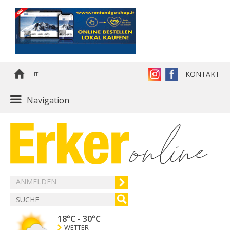
KONTAKT
IT
Navigation
ANMELDEN
18°C
-
30°C
WETTER