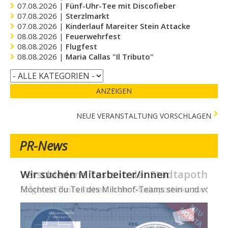
07.08.2026 |
Fünf-Uhr-Tee mit Discofieber
07.08.2026 |
Sterzlmarkt
07.08.2026 |
Kinderlauf Mareiter Stein Attacke
08.08.2026 |
Feuerwehrfest
08.08.2026 |
Flugfest
08.08.2026 |
Maria Callas "Il Tributo"
ANZEIGEN
NEUE VERANSTALTUNG VORSCHLAGEN
PR-News
Wir suchen Mitarbeiter/innen
Verschiedene Tests in der Stadtapotheke -
Möchtest du Teil des Milchhof-Teams sein und von zahl
Folgende Tests stehen in der Stadtapotheke zur Verfügun