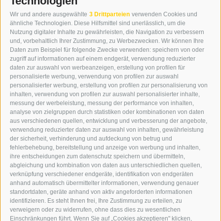
Technologien
KONTAKT
Wir und andere ausgewählte
3 Drittparteien
verwenden Cookies und
WIPP-MEDIA GMBH
ähnliche Technologien. Diese Hilfsmittel sind unerlässlich, um die
DER ERKER
Nutzung digitaler Inhalte zu gewährleisten, die Navigation zu verbessern
und, vorbehaltlich Ihrer Zustimmung, zu Werbezwecken. Wir können Ihre
NEUSTADT 20A
Daten zum Beispiel für folgende Zwecke verwenden: speichern von oder
I-39049 STERZING
zugriff auf informationen auf einem endgerät, verwendung reduzierter
TEL.: +39 0472 766876
daten zur auswahl von werbeanzeigen, erstellung von profilen für
personalisierte werbung, verwendung von profilen zur auswahl
personalisierter werbung, erstellung von profilen zur personalisierung von
GRAFIK@DERERKER.IT
inhalten, verwendung von profilen zur auswahl personalisierter inhalte,
INFO@DERERKER.IT
messung der werbeleistung, messung der performance von inhalten,
BARBARA.FONTANA@DERERKER.IT
analyse von zielgruppen durch statistiken oder kombinationen von daten
DER ERKER
aus verschiedenen quellen, entwicklung und verbesserung der angebote,
verwendung reduzierter daten zur auswahl von inhalten, gewährleistung
der sicherheit, verhinderung und aufdeckung von betrug und
WERBEN IM ERKER
fehlerbehebung, bereitstellung und anzeige von werbung und inhalten,
ONLINE-WERBUNG
ihre entscheidungen zum datenschutz speichern und übermitteln,
SEPA-DAUERAUFTRAG
abgleichung und kombination von daten aus unterschiedlichen quellen,
REGELN LESERKOMMENTARE
verknüpfung verschiedener endgeräte, identifikation von endgeräten
ONLINE VOTING
anhand automatisch übermittelter informationen, verwendung genauer
standortdaten, geräte anhand von aktiv angeforderten informationen
identifizieren. Es steht Ihnen frei, Ihre Zustimmung zu erteilen, zu
SERVICE
verweigern oder zu widerrufen, ohne dass dies zu wesentlichen
Einschränkungen führt. Wenn Sie auf „Cookies akzeptieren" klicken,