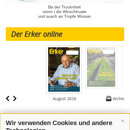
Ba der Trucknheit
nimm i die Winschlruate
und suach an Tropfe Wosser.
Der Erker online
August 2026
Archiv
Wir verwenden Cookies und andere
Cont