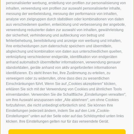
personalisierter werbung, erstellung von profilen zur personalisierung von
GRAFIK@DERERKER.IT
inhalten, verwendung von profilen zur auswahl personalisierter inhalte,
INFO@DERERKER.IT
messung der werbeleistung, messung der performance von inhalten,
BARBARA.FONTANA@DERERKER.IT
analyse von zielgruppen durch statistiken oder kombinationen von daten
DER ERKER
aus verschiedenen quellen, entwicklung und verbesserung der angebote,
verwendung reduzierter daten zur auswahl von inhalten, gewährleistung
der sicherheit, verhinderung und aufdeckung von betrug und
WERBEN IM ERKER
fehlerbehebung, bereitstellung und anzeige von werbung und inhalten,
ONLINE-WERBUNG
ihre entscheidungen zum datenschutz speichern und übermitteln,
SEPA-DAUERAUFTRAG
abgleichung und kombination von daten aus unterschiedlichen quellen,
REGELN LESERKOMMENTARE
verknüpfung verschiedener endgeräte, identifikation von endgeräten
ONLINE VOTING
anhand automatisch übermittelter informationen, verwendung genauer
standortdaten, geräte anhand von aktiv angeforderten informationen
identifizieren. Es steht Ihnen frei, Ihre Zustimmung zu erteilen, zu
SERVICE
verweigern oder zu widerrufen, ohne dass dies zu wesentlichen
Einschränkungen führt. Wenn Sie auf „Cookies akzeptieren" klicken,
VERANSTALTUNGSKALENDER
erklären Sie sich mit der Verwendung von Cookies und ähnlichen Tools
KLEINANZEIGER
einverstanden. Verwenden Sie die Schaltfläche „Einstellungen verwalten",
um Ihre Auswahl anzupassen oder „Alle ablehnen", um ohne Cookies
NÜTZLICHE LINKS
fortzufahren, die nicht unbedingt erforderlich sind. Sie können Ihre
WETTER
Einstellungen jederzeit ändern, indem Sie auf den Link „Cookie-
WEBCAM
Einstellungen" unten auf der Seite oder auf das Schildsymbol unten links
VIDEOS
klicken. Ihre Einstellungen gelten nur für das verwendete Gerät.
TRAUER