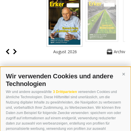
August 2026
Archiv
Wir verwenden Cookies und andere
Cont
Technologien
KONTAKT
Wir und andere ausgewählte
3 Drittparteien
verwenden Cookies und
WIPP-MEDIA GMBH
ähnliche Technologien. Diese Hilfsmittel sind unerlässlich, um die
DER ERKER
Nutzung digitaler Inhalte zu gewährleisten, die Navigation zu verbessern
und, vorbehaltlich Ihrer Zustimmung, zu Werbezwecken. Wir können Ihre
NEUSTADT 20A
Daten zum Beispiel für folgende Zwecke verwenden: speichern von oder
I-39049 STERZING
zugriff auf informationen auf einem endgerät, verwendung reduzierter
TEL.: +39 0472 766876
daten zur auswahl von werbeanzeigen, erstellung von profilen für
personalisierte werbung, verwendung von profilen zur auswahl