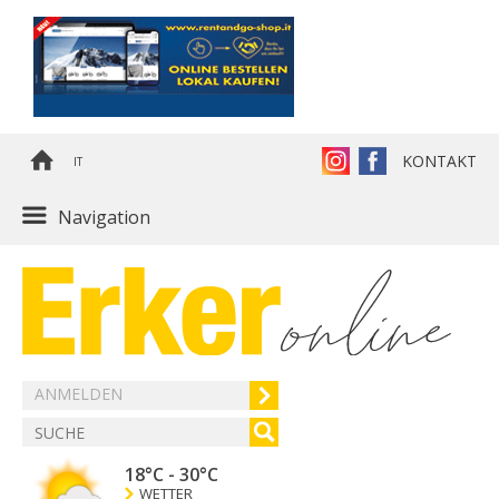
KONTAKT
IT
Navigation
ANMELDEN
18°C
-
30°C
WETTER