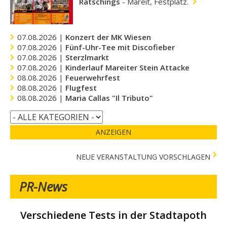
Ratschings
-
Mareit, Festplatz.
07.08.2026 |
Konzert der MK Wiesen
07.08.2026 |
Fünf-Uhr-Tee mit Discofieber
07.08.2026 |
Sterzlmarkt
07.08.2026 |
Kinderlauf Mareiter Stein Attacke
08.08.2026 |
Feuerwehrfest
08.08.2026 |
Flugfest
08.08.2026 |
Maria Callas "Il Tributo"
ANZEIGEN
NEUE VERANSTALTUNG VORSCHLAGEN
PR-News
Verschiedene Tests in der Stadtapotheke -
Wir suchen Mitarbeiter/innen