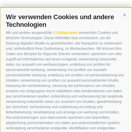
Wir verwenden Cookies und andere
Cont
Technologien
KONTAKT
Wir und andere ausgewählte
3 Drittparteien
verwenden Cookies und
WIPP-MEDIA GMBH
ähnliche Technologien. Diese Hilfsmittel sind unerlässlich, um die
DER ERKER
Nutzung digitaler Inhalte zu gewährleisten, die Navigation zu verbessern
und, vorbehaltlich Ihrer Zustimmung, zu Werbezwecken. Wir können Ihre
NEUSTADT 20A
Daten zum Beispiel für folgende Zwecke verwenden: speichern von oder
I-39049 STERZING
zugriff auf informationen auf einem endgerät, verwendung reduzierter
TEL.: +39 0472 766876
daten zur auswahl von werbeanzeigen, erstellung von profilen für
personalisierte werbung, verwendung von profilen zur auswahl
personalisierter werbung, erstellung von profilen zur personalisierung von
GRAFIK@DERERKER.IT
inhalten, verwendung von profilen zur auswahl personalisierter inhalte,
INFO@DERERKER.IT
messung der werbeleistung, messung der performance von inhalten,
BARBARA.FONTANA@DERERKER.IT
analyse von zielgruppen durch statistiken oder kombinationen von daten
DER ERKER
aus verschiedenen quellen, entwicklung und verbesserung der angebote,
verwendung reduzierter daten zur auswahl von inhalten, gewährleistung
der sicherheit, verhinderung und aufdeckung von betrug und
WERBEN IM ERKER
fehlerbehebung, bereitstellung und anzeige von werbung und inhalten,
ONLINE-WERBUNG
ihre entscheidungen zum datenschutz speichern und übermitteln,
SEPA-DAUERAUFTRAG
abgleichung und kombination von daten aus unterschiedlichen quellen,
REGELN LESERKOMMENTARE
verknüpfung verschiedener endgeräte, identifikation von endgeräten