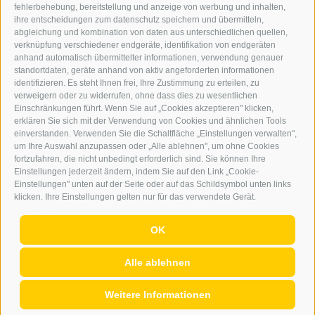
fehlerbehebung, bereitstellung und anzeige von werbung und inhalten,
ONLINE-WERBUNG
ihre entscheidungen zum datenschutz speichern und übermitteln,
SEPA-DAUERAUFTRAG
abgleichung und kombination von daten aus unterschiedlichen quellen,
REGELN LESERKOMMENTARE
verknüpfung verschiedener endgeräte, identifikation von endgeräten
ONLINE VOTING
anhand automatisch übermittelter informationen, verwendung genauer
standortdaten, geräte anhand von aktiv angeforderten informationen
identifizieren. Es steht Ihnen frei, Ihre Zustimmung zu erteilen, zu
SERVICE
verweigern oder zu widerrufen, ohne dass dies zu wesentlichen
Einschränkungen führt. Wenn Sie auf „Cookies akzeptieren" klicken,
VERANSTALTUNGSKALENDER
erklären Sie sich mit der Verwendung von Cookies und ähnlichen Tools
KLEINANZEIGER
einverstanden. Verwenden Sie die Schaltfläche „Einstellungen verwalten",
um Ihre Auswahl anzupassen oder „Alle ablehnen", um ohne Cookies
NÜTZLICHE LINKS
fortzufahren, die nicht unbedingt erforderlich sind. Sie können Ihre
WETTER
Einstellungen jederzeit ändern, indem Sie auf den Link „Cookie-
WEBCAM
Einstellungen" unten auf der Seite oder auf das Schildsymbol unten links
VIDEOS
klicken. Ihre Einstellungen gelten nur für das verwendete Gerät.
TRAUER
OK
Alle ablehnen
IMPRESSUM
|
SITEMAP
|
COOKIE-RICHTLINIE
|
PRIVACY
|
Weitere Informationen
Cookie Präferenzen
|