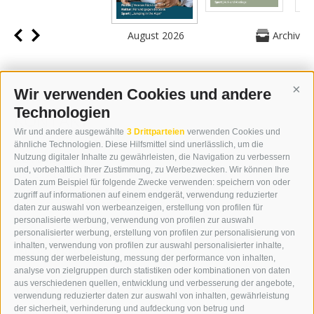
August 2026
Archiv
Wir verwenden Cookies und andere
Cont
Technologien
KONTAKT
Wir und andere ausgewählte
3 Drittparteien
verwenden Cookies und
WIPP-MEDIA GMBH
ähnliche Technologien. Diese Hilfsmittel sind unerlässlich, um die
DER ERKER
Nutzung digitaler Inhalte zu gewährleisten, die Navigation zu verbessern
und, vorbehaltlich Ihrer Zustimmung, zu Werbezwecken. Wir können Ihre
NEUSTADT 20A
Daten zum Beispiel für folgende Zwecke verwenden: speichern von oder
I-39049 STERZING
zugriff auf informationen auf einem endgerät, verwendung reduzierter
TEL.: +39 0472 766876
daten zur auswahl von werbeanzeigen, erstellung von profilen für
personalisierte werbung, verwendung von profilen zur auswahl
personalisierter werbung, erstellung von profilen zur personalisierung von
GRAFIK@DERERKER.IT
inhalten, verwendung von profilen zur auswahl personalisierter inhalte,
INFO@DERERKER.IT
messung der werbeleistung, messung der performance von inhalten,
BARBARA.FONTANA@DERERKER.IT
analyse von zielgruppen durch statistiken oder kombinationen von daten
DER ERKER
aus verschiedenen quellen, entwicklung und verbesserung der angebote,
verwendung reduzierter daten zur auswahl von inhalten, gewährleistung
der sicherheit, verhinderung und aufdeckung von betrug und
WERBEN IM ERKER