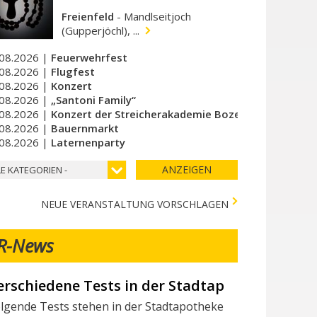
Freienfeld
-
Mandlseitjoch
(Gupperjöchl), ...
08.2026 |
Feuerwehrfest
08.2026 |
Flugfest
08.2026 |
Konzert
08.2026 |
„Santoni Family“
08.2026 |
Konzert der Streicherakademie Bozen
08.2026 |
Bauernmarkt
08.2026 |
Laternenparty
ANZEIGEN
LE KATEGORIEN -
NEUE VERANSTALTUNG VORSCHLAGEN
R-News
erschiedene Tests in der Stadtapotheke - Vari 
ir suchen Mitarbeiter/innen
lgende Tests stehen in der Stadtapotheke zur Verfügung: I seg
chtest du Teil des Milchhof-Teams sein und von zahlreichen 