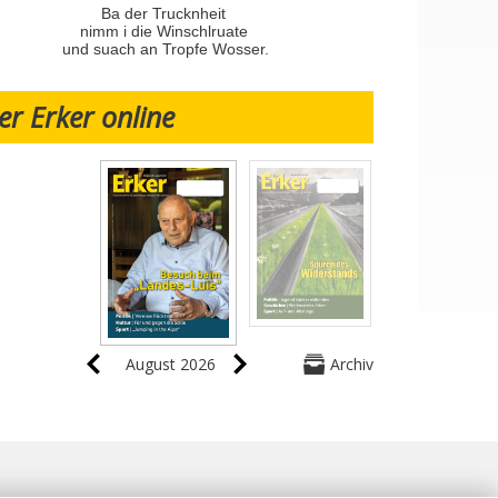
Ba der Trucknheit
nimm i die Winschlruate
und suach an Tropfe Wosser.
er Erker online
August 2026
Archiv