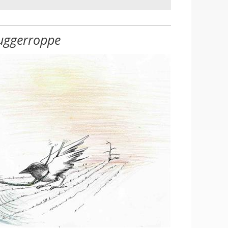
uggerroppe