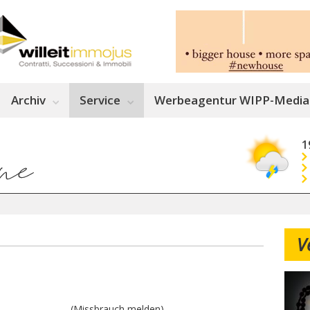
Archiv
Service
Werbeagentur WIPP-Media
1
V
(Missbrauch melden)