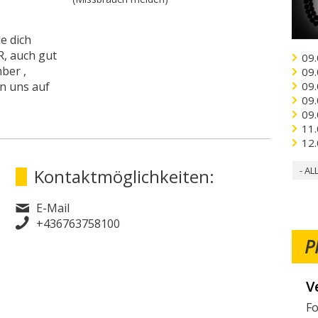
e dich
, auch gut
09.
ber ,
09.
n uns auf
09.
09.
09.
11.
12.
- AL
Kontaktmöglichkeiten:
E-Mail
+436763758100
P
V
W
Fo
Mö