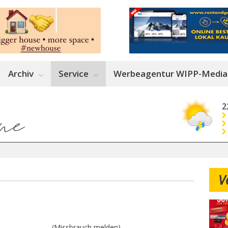
Archiv
Service
Werbeagentur WIPP-Media
2
V
(Missbrauch melden)