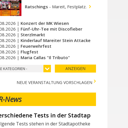
Ratschings
-
Mareit, Festplatz.
08.2026 |
Konzert der MK Wiesen
08.2026 |
Fünf-Uhr-Tee mit Discofieber
08.2026 |
Sterzlmarkt
08.2026 |
Kinderlauf Mareiter Stein Attacke
08.2026 |
Feuerwehrfest
08.2026 |
Flugfest
08.2026 |
Maria Callas "Il Tributo"
ANZEIGEN
LE KATEGORIEN -
NEUE VERANSTALTUNG VORSCHLAGEN
R-News
erschiedene Tests in der Stadtapotheke - Vari 
ir suchen Mitarbeiter/innen
lgende Tests stehen in der Stadtapotheke zur Verfügung: I seg
chtest du Teil des Milchhof-Teams sein und von zahlreichen 