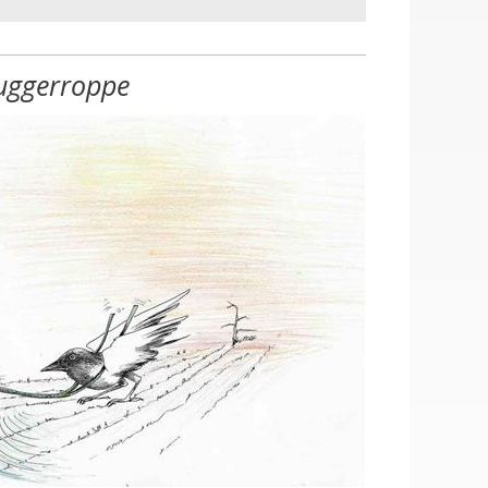
uggerroppe