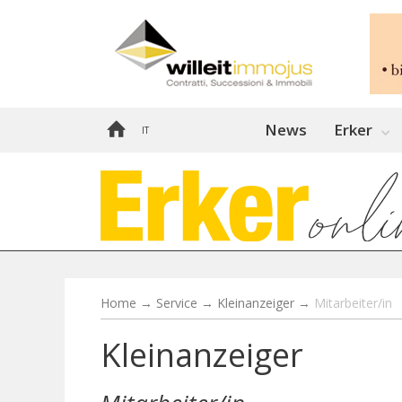
News
Erker
IT
Home
→
Service
→
Kleinanzeiger
→
Mitarbeiter/in
Kleinanzeiger