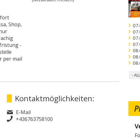
fort
ssa, Shop,
07.
 nur
07.
rachig
07.
07.
fristung -
08.
stelle
08.
 per mail
08.
- AL
Kontaktmöglichkeiten:
P
E-Mail
+436763758100
V
W
Fo
Mö