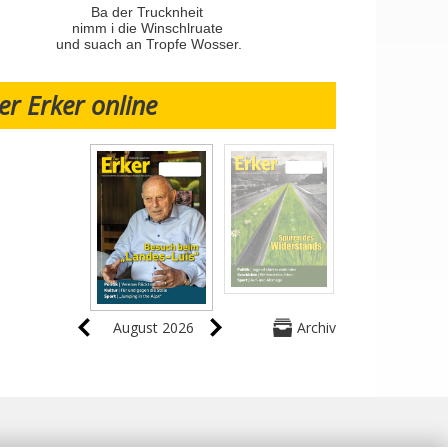
Ba der Trucknheit
nimm i die Winschlruate
und suach an Tropfe Wosser.
er Erker online
August 2026
Archiv