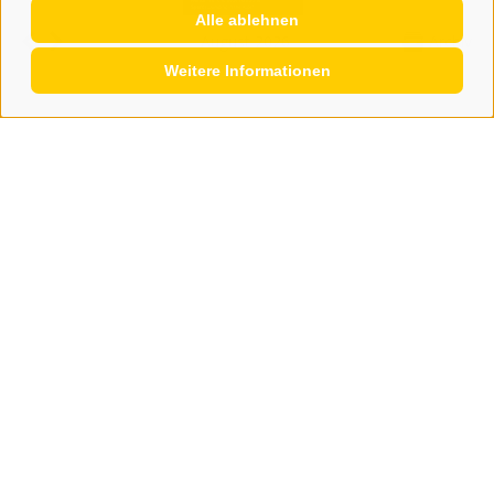
Alle ablehnen
August 2026
Archiv
Weitere Informationen
KONTAKT
WIPP-MEDIA GMBH
DER ERKER
NEUSTADT 20A
I-39049 STERZING
TEL.: +39 0472 766876
GRAFIK@DERERKER.IT
INFO@DERERKER.IT
BARBARA.FONTANA@DERERKER.IT
DER ERKER
WERBEN IM ERKER