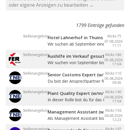
oder eigene Anzeigen zu bearbeiten →
1799 Einträge gefunden
Stellenangebote
Klicks 75
Hotel Lahnerhof in Thuins sucht eine
07.08.2026
Wir suchen ab September eine ...
11:11
Stellenangebote
Klicks 186
Aushilfe im Verkauf gesucht
05.08.2026
Wir suchen von September bis Dezember ein
17:04
Stellenangebote
Klicks 110
Senior Customs Expert (w/m/d)
05.08.2026
Du bist der Ansprechpartner für alle Themen 
09:45
Stellenangebote
Klicks 140
Plant Quality Expert (w/m/d)
04.08.2026
In dieser Rolle bist du für das Management .
17:04
Stellenangebote
Klicks 156
Management Assistant (w/m/d)
04.08.2026
Als Management Assistant bist du eine ...
12:23
Stellenangebote
Klicks 197