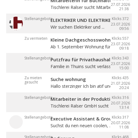
Mitarbeiterin für Buchhaltung (m/w/d)
27.07.2026
Tischlerei Ralser sucht Mitarbeiterin für ...
21:38
Stellenangebote
Klicks 372
ELEKTRIKER UND ELEKTRIKERLEHRLING
23.07.2026
Wir suchen Elektriker und ...
09:56
Zu vermieten
Klicks 557
Kleine Dachgeschosswohnung mit Bal
23.07.2026
Ab 1. September Wohnung für eine Person in
09:18
Stellenangebote
Klicks 343
Putzfrau für Privathaushalt gesucht
23.07.2026
Familie in Thuins sucht verlässliche ...
15:00
Zu mieten
Klicks 435
Suche wohnung
gesucht
21.07.2026
Hallo sterzinger Ich bin atif und komme aus .
20:24
Stellenangebote
Klicks 316
Mitarbeiter in der Produktion (m/w/d)
20.07.2026
Tischlerei Ralser GmbH sucht Mitarbeiter für 
13:14
Stellenangebote
Klicks 317
Executive Assistant & Growth Partner
20.07.2026
Suchst du nen neuen coolen, ...
11:08
Stellenangebote
Klicks 468