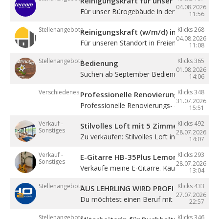
Reinigungskraft für unser Bürogebäude
04.08.2026
Für unser Bürogebäude in der Gewerbezone 
11:56
Stellenangebote
Klicks 268
Reinigungskraft (w/m/d) in Teilzeit
04.08.2026
Für unseren Standort in Freienfeld suchen ...
11:08
Stellenangebote
Klicks 365
Bedienung
01.08.2026
Suchen ab September Bedienung in Vollzeit. 4
14:06
Verschiedenes
Klicks 348
Professionelle Renovierung
31.07.2026
Professionelle Renovierungs- & Malerarbeite
15:51
Verkauf -
Klicks 492
Stilvolles Loft mit 5 Zimmern
Sonstiges
28.07.2026
Zu verkaufen: Stilvolles Loft in Sterzing! ...
14:07
Verkauf -
Klicks 293
E-Gitarre HB-35Plus Lemon
Sonstiges
28.07.2026
Verkaufe meine E-Gitarre. Kaum gespielt, ...
13:04
Stellenangebote
Klicks 433
AUS LEHRLING WIRD PROFI – STARTE BE
27.07.2026
Du möchtest einen Beruf mit Zukunft lernen 
22:57
Stellenangebote
Klicks 346