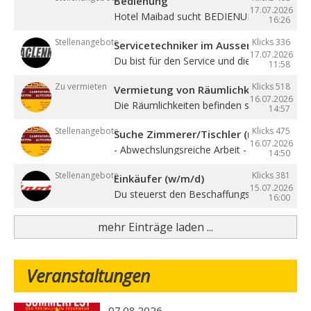
Bedienung
17.07.2026
Hotel Maibad sucht BEDIENUNG für ...
16:26
Stellenangebote
Klicks 336
Servicetechniker im Aussendienst (w/
17.07.2026
Du bist für den Service und die ...
11:58
Zu vermieten
Klicks 518
Vermietung von Räumlichkeiten, Büros 
16.07.2026
Die Räumlichkeiten befinden sich zentral in ..
14:57
Stellenangebote
Klicks 475
Suche Zimmerer/Tischler (m/w/d), Hilf
16.07.2026
- Abwechslungsreiche Arbeit - Sehr gute ...
14:50
Stellenangebote
Klicks 381
Einkäufer (w/m/d)
15.07.2026
Du steuerst den Beschaffungsprozess von de
16:00
mehr Einträge laden ...
Veranstaltungen
07.08.2026