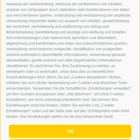
messung der werbeleistung, messung der performance von inhalten,
analyse von zielgruppen durch statistiken oder kombinationen von daten
aus verschiedenen quellen, entwicklung und verbesserung der angebote,
verwendung reduzierter daten zur auswahl von inhalten, gewährleistung
der sicherheit, verhinderung und aufdeckung von betrug und
fehlerbehebung, bereitstellung und anzeige von werbung und inhalten,
ihre entscheidungen zum datenschutz speichern und übermitteln,
abgleichung und kombination von daten aus unterschiedlichen quellen,
verknüpfung verschiedener endgeräte, identifikation von endgeräten
Ba der Trucknheit
anhand automatisch übermittelter informationen, verwendung genauer
nimm i die Winschlruate
standortdaten, geräte anhand von aktiv angeforderten informationen
und suach an Tropfe Wosser.
identifizieren. Es steht Ihnen frei, Ihre Zustimmung zu erteilen, zu
verweigern oder zu widerrufen, ohne dass dies zu wesentlichen
Einschränkungen führt. Wenn Sie auf „Cookies akzeptieren" klicken,
Der Erker online
erklären Sie sich mit der Verwendung von Cookies und ähnlichen Tools
einverstanden. Verwenden Sie die Schaltfläche „Einstellungen verwalten",
um Ihre Auswahl anzupassen oder „Alle ablehnen", um ohne Cookies
fortzufahren, die nicht unbedingt erforderlich sind. Sie können Ihre
Einstellungen jederzeit ändern, indem Sie auf den Link „Cookie-
Einstellungen" unten auf der Seite oder auf das Schildsymbol unten links
klicken. Ihre Einstellungen gelten nur für das verwendete Gerät.
OK