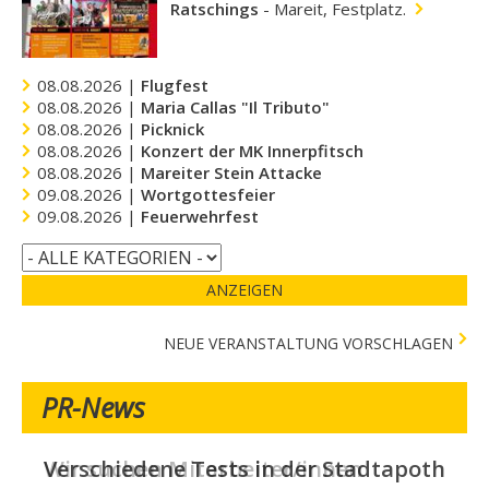
Ratschings
-
Mareit, Festplatz.
08.08.2026 |
Flugfest
08.08.2026 |
Maria Callas "Il Tributo"
08.08.2026 |
Picknick
08.08.2026 |
Konzert der MK Innerpfitsch
08.08.2026 |
Mareiter Stein Attacke
09.08.2026 |
Wortgottesfeier
09.08.2026 |
Feuerwehrfest
ANZEIGEN
NEUE VERANSTALTUNG VORSCHLAGEN
PR-News
Verschiedene Tests in der Stadtapotheke -
Wir suchen Mitarbeiter/innen