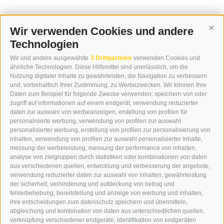
Wir verwenden Cookies und andere
Cont
Technologien
KONTAKT
Wir und andere ausgewählte
3 Drittparteien
verwenden Cookies und
WIPP-MEDIA GMBH
ähnliche Technologien. Diese Hilfsmittel sind unerlässlich, um die
DER ERKER
Nutzung digitaler Inhalte zu gewährleisten, die Navigation zu verbessern
und, vorbehaltlich Ihrer Zustimmung, zu Werbezwecken. Wir können Ihre
NEUSTADT 20A
Daten zum Beispiel für folgende Zwecke verwenden: speichern von oder
I-39049 STERZING
zugriff auf informationen auf einem endgerät, verwendung reduzierter
TEL.: +39 0472 766876
daten zur auswahl von werbeanzeigen, erstellung von profilen für
personalisierte werbung, verwendung von profilen zur auswahl
personalisierter werbung, erstellung von profilen zur personalisierung von
GRAFIK@DERERKER.IT
inhalten, verwendung von profilen zur auswahl personalisierter inhalte,
INFO@DERERKER.IT
messung der werbeleistung, messung der performance von inhalten,
BARBARA.FONTANA@DERERKER.IT
analyse von zielgruppen durch statistiken oder kombinationen von daten
DER ERKER
aus verschiedenen quellen, entwicklung und verbesserung der angebote,
verwendung reduzierter daten zur auswahl von inhalten, gewährleistung
der sicherheit, verhinderung und aufdeckung von betrug und
WERBEN IM ERKER
fehlerbehebung, bereitstellung und anzeige von werbung und inhalten,
ONLINE-WERBUNG
ihre entscheidungen zum datenschutz speichern und übermitteln,
SEPA-DAUERAUFTRAG
abgleichung und kombination von daten aus unterschiedlichen quellen,
REGELN LESERKOMMENTARE
verknüpfung verschiedener endgeräte, identifikation von endgeräten