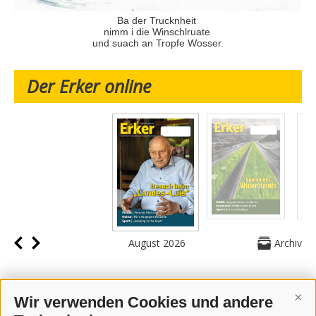
Ba der Trucknheit
nimm i die Winschlruate
und suach an Tropfe Wosser.
Der Erker online
August 2026
Archiv
Wir verwenden Cookies und andere
Cont