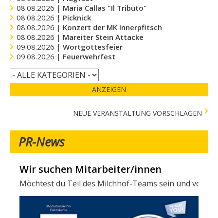
08.08.2026 |
Maria Callas "Il Tributo"
08.08.2026 |
Picknick
08.08.2026 |
Konzert der MK Innerpfitsch
08.08.2026 |
Mareiter Stein Attacke
09.08.2026 |
Wortgottesfeier
09.08.2026 |
Feuerwehrfest
ANZEIGEN
NEUE VERANSTALTUNG VORSCHLAGEN
PR-News
Wir suchen Mitarbeiter/innen
Verschiedene Tests in der Stadtapotheke -
Möchtest du Teil des Milchhof-Teams sein und von zahl
Folgende Tests stehen in der Stadtapotheke zur Verfügun