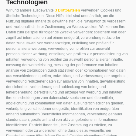
Technologien
KONTAKT
Wir und andere ausgewählte
3 Drittparteien
verwenden Cookies und
WIPP-MEDIA GMBH
ähnliche Technologien. Diese Hilfsmittel sind unerlässlich, um die
DER ERKER
Nutzung digitaler Inhalte zu gewährleisten, die Navigation zu verbessern
und, vorbehaltlich Ihrer Zustimmung, zu Werbezwecken. Wir können Ihre
NEUSTADT 20A
Daten zum Beispiel für folgende Zwecke verwenden: speichern von oder
I-39049 STERZING
zugriff auf informationen auf einem endgerät, verwendung reduzierter
TEL.: +39 0472 766876
daten zur auswahl von werbeanzeigen, erstellung von profilen für
personalisierte werbung, verwendung von profilen zur auswahl
personalisierter werbung, erstellung von profilen zur personalisierung von
GRAFIK@DERERKER.IT
inhalten, verwendung von profilen zur auswahl personalisierter inhalte,
INFO@DERERKER.IT
messung der werbeleistung, messung der performance von inhalten,
BARBARA.FONTANA@DERERKER.IT
analyse von zielgruppen durch statistiken oder kombinationen von daten
DER ERKER
aus verschiedenen quellen, entwicklung und verbesserung der angebote,
verwendung reduzierter daten zur auswahl von inhalten, gewährleistung
der sicherheit, verhinderung und aufdeckung von betrug und
WERBEN IM ERKER
fehlerbehebung, bereitstellung und anzeige von werbung und inhalten,
ONLINE-WERBUNG
ihre entscheidungen zum datenschutz speichern und übermitteln,
SEPA-DAUERAUFTRAG
abgleichung und kombination von daten aus unterschiedlichen quellen,
REGELN LESERKOMMENTARE
verknüpfung verschiedener endgeräte, identifikation von endgeräten
ONLINE VOTING
anhand automatisch übermittelter informationen, verwendung genauer
standortdaten, geräte anhand von aktiv angeforderten informationen
identifizieren. Es steht Ihnen frei, Ihre Zustimmung zu erteilen, zu
SERVICE
verweigern oder zu widerrufen, ohne dass dies zu wesentlichen