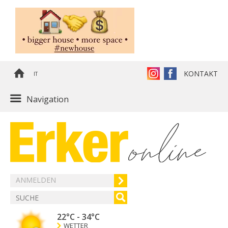
KONTAKT
IT
Navigation
ANMELDEN
22°C
-
34°C
WETTER