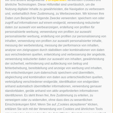
Wir und andere ausgewählte
3 Drittparteien
verwenden Cookies und
WIPP-MEDIA GMBH
ähnliche Technologien. Diese Hilfsmittel sind unerlässlich, um die
DER ERKER
Nutzung digitaler Inhalte zu gewährleisten, die Navigation zu verbessern
und, vorbehaltlich Ihrer Zustimmung, zu Werbezwecken. Wir können Ihre
NEUSTADT 20A
Daten zum Beispiel für folgende Zwecke verwenden: speichern von oder
I-39049 STERZING
zugriff auf informationen auf einem endgerät, verwendung reduzierter
TEL.: +39 0472 766876
daten zur auswahl von werbeanzeigen, erstellung von profilen für
personalisierte werbung, verwendung von profilen zur auswahl
personalisierter werbung, erstellung von profilen zur personalisierung von
GRAFIK@DERERKER.IT
inhalten, verwendung von profilen zur auswahl personalisierter inhalte,
INFO@DERERKER.IT
messung der werbeleistung, messung der performance von inhalten,
BARBARA.FONTANA@DERERKER.IT
analyse von zielgruppen durch statistiken oder kombinationen von daten
DER ERKER
aus verschiedenen quellen, entwicklung und verbesserung der angebote,
verwendung reduzierter daten zur auswahl von inhalten, gewährleistung
der sicherheit, verhinderung und aufdeckung von betrug und
WERBEN IM ERKER
fehlerbehebung, bereitstellung und anzeige von werbung und inhalten,
ONLINE-WERBUNG
ihre entscheidungen zum datenschutz speichern und übermitteln,
SEPA-DAUERAUFTRAG
abgleichung und kombination von daten aus unterschiedlichen quellen,
REGELN LESERKOMMENTARE
verknüpfung verschiedener endgeräte, identifikation von endgeräten
ONLINE VOTING
anhand automatisch übermittelter informationen, verwendung genauer
standortdaten, geräte anhand von aktiv angeforderten informationen
identifizieren. Es steht Ihnen frei, Ihre Zustimmung zu erteilen, zu
SERVICE
verweigern oder zu widerrufen, ohne dass dies zu wesentlichen
Einschränkungen führt. Wenn Sie auf „Cookies akzeptieren" klicken,
VERANSTALTUNGSKALENDER
erklären Sie sich mit der Verwendung von Cookies und ähnlichen Tools