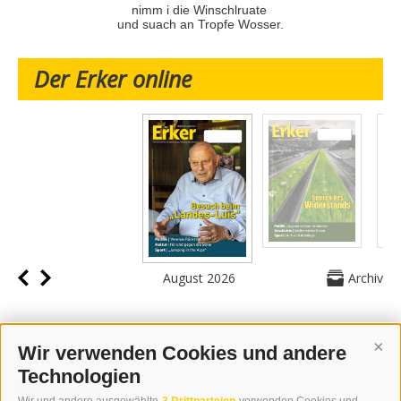
nimm i die Winschlruate
und suach an Tropfe Wosser.
Der Erker online
August 2026
Archiv
Wir verwenden Cookies und andere
Cont
Technologien
KONTAKT