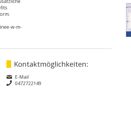
usätzliche
fits
orm.
rainee-w-m-
Kontaktmöglichkeiten:
E-Mail
0472722149