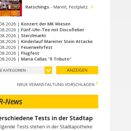
Ratschings
-
Mareit, Festplatz.
08.2026 |
Konzert der MK Wiesen
08.2026 |
Fünf-Uhr-Tee mit Discofieber
08.2026 |
Sterzlmarkt
08.2026 |
Kinderlauf Mareiter Stein Attacke
08.2026 |
Feuerwehrfest
08.2026 |
Flugfest
08.2026 |
Maria Callas "Il Tributo"
ANZEIGEN
LE KATEGORIEN -
NEUE VERANSTALTUNG VORSCHLAGEN
R-News
erschiedene Tests in der Stadtapotheke - Vari 
ir suchen Mitarbeiter/innen
lgende Tests stehen in der Stadtapotheke zur Verfügung: I seg
chtest du Teil des Milchhof-Teams sein und von zahlreichen 