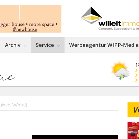
Archiv
Service
Werbeagentur WIPP-Media
1
ainee (w/m/d)
V