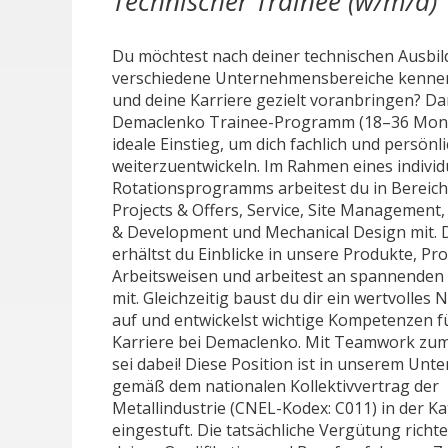
Technischer Trainee (w/m/d)
Du möchtest nach deiner technischen Ausbi
verschiedene Unternehmensbereiche kenne
und deine Karriere gezielt voranbringen? Da
Demaclenko Trainee-Programm (18–36 Mona
ideale Einstieg, um dich fachlich und persönl
weiterzuentwickeln. Im Rahmen eines individ
Rotationsprogramms arbeitest du in Bereich
Projects & Offers, Service, Site Management
& Development und Mechanical Design mit. 
erhältst du Einblicke in unsere Produkte, Pr
Arbeitsweisen und arbeitest an spannenden
mit. Gleichzeitig baust du dir ein wertvolles
auf und entwickelst wichtige Kompetenzen f
Karriere bei Demaclenko. Mit Teamwork zum
sei dabei! Diese Position ist in unserem Un
gemäß dem nationalen Kollektivvertrag der
Metallindustrie (CNEL-Kodex: C011) in der K
eingestuft. Die tatsächliche Vergütung richte