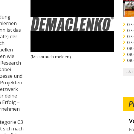
ldung
nlernen
07.
nn ist das
07.
te) der
07.
07.
ich
08.
uellen
08.
en wie
(Missbrauch melden)
08.
, Research
Dabei
- AL
ozesse und
 Projekten
 Netzwerk
ür deine
P
 Erfolg –
ternehmen
V
W
ategorie C3
t sich nach
Fo
Mö