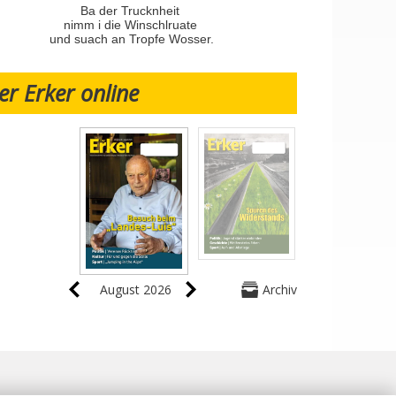
Ba der Trucknheit
nimm i die Winschlruate
und suach an Tropfe Wosser.
er Erker online
August 2026
Archiv