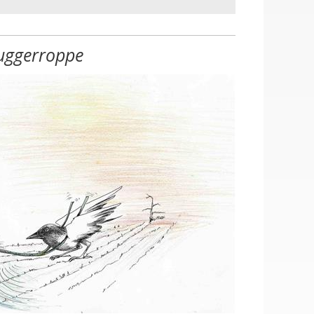
uggerroppe