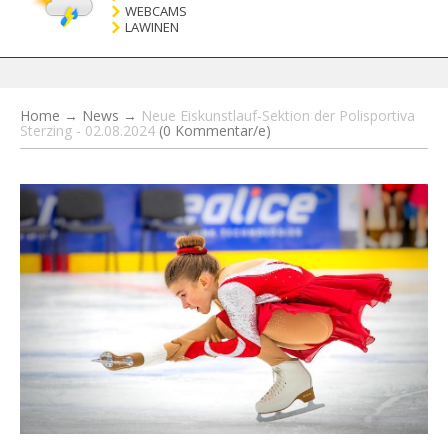
WEBCAMS
LAWINEN
Home
→
News
→
Neue Eiskunstlauf-Sektion der Polisportiva
Sterzing - 02.08.2024
(0 Kommentar/e)