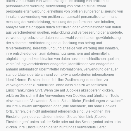
daten zur auswahl von werbeanzeigen, erstellung von profilen für
personalisierte werbung, verwendung von profilen zur auswahl
personalisierter werbung, erstellung von profilen zur personalisierung von
GRAFIK@DERERKER.IT
inhalten, verwendung von profilen zur auswahl personalisierter inhalte,
INFO@DERERKER.IT
messung der werbeleistung, messung der performance von inhalten,
BARBARA.FONTANA@DERERKER.IT
analyse von zielgruppen durch statistiken oder kombinationen von daten
DER ERKER
aus verschiedenen quellen, entwicklung und verbesserung der angebote,
verwendung reduzierter daten zur auswahl von inhalten, gewährleistung
der sicherheit, verhinderung und aufdeckung von betrug und
WERBEN IM ERKER
fehlerbehebung, bereitstellung und anzeige von werbung und inhalten,
ONLINE-WERBUNG
ihre entscheidungen zum datenschutz speichern und übermitteln,
SEPA-DAUERAUFTRAG
abgleichung und kombination von daten aus unterschiedlichen quellen,
REGELN LESERKOMMENTARE
verknüpfung verschiedener endgeräte, identifikation von endgeräten
ONLINE VOTING
anhand automatisch übermittelter informationen, verwendung genauer
standortdaten, geräte anhand von aktiv angeforderten informationen
identifizieren. Es steht Ihnen frei, Ihre Zustimmung zu erteilen, zu
SERVICE
verweigern oder zu widerrufen, ohne dass dies zu wesentlichen
Einschränkungen führt. Wenn Sie auf „Cookies akzeptieren" klicken,
VERANSTALTUNGSKALENDER
erklären Sie sich mit der Verwendung von Cookies und ähnlichen Tools
KLEINANZEIGER
einverstanden. Verwenden Sie die Schaltfläche „Einstellungen verwalten",
um Ihre Auswahl anzupassen oder „Alle ablehnen", um ohne Cookies
NÜTZLICHE LINKS
fortzufahren, die nicht unbedingt erforderlich sind. Sie können Ihre
WETTER
Einstellungen jederzeit ändern, indem Sie auf den Link „Cookie-
WEBCAM
Einstellungen" unten auf der Seite oder auf das Schildsymbol unten links
VIDEOS
klicken. Ihre Einstellungen gelten nur für das verwendete Gerät.