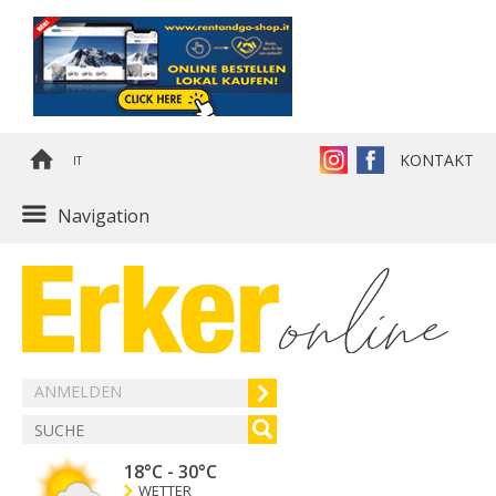
KONTAKT
IT
Navigation
ANMELDEN
18°C
-
30°C
WETTER