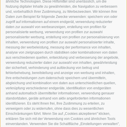
WIPP-MEDIA GMBH
ähnliche Technologien. Diese Hilfsmittel sind unerlässlich, um die
DER ERKER
Nutzung digitaler Inhalte zu gewährleisten, die Navigation zu verbessern
und, vorbehaltlich Ihrer Zustimmung, zu Werbezwecken. Wir können Ihre
NEUSTADT 20A
Daten zum Beispiel für folgende Zwecke verwenden: speichern von oder
I-39049 STERZING
zugriff auf informationen auf einem endgerät, verwendung reduzierter
TEL.: +39 0472 766876
daten zur auswahl von werbeanzeigen, erstellung von profilen für
personalisierte werbung, verwendung von profilen zur auswahl
personalisierter werbung, erstellung von profilen zur personalisierung von
GRAFIK@DERERKER.IT
inhalten, verwendung von profilen zur auswahl personalisierter inhalte,
INFO@DERERKER.IT
messung der werbeleistung, messung der performance von inhalten,
BARBARA.FONTANA@DERERKER.IT
analyse von zielgruppen durch statistiken oder kombinationen von daten
DER ERKER
aus verschiedenen quellen, entwicklung und verbesserung der angebote,
verwendung reduzierter daten zur auswahl von inhalten, gewährleistung
der sicherheit, verhinderung und aufdeckung von betrug und
WERBEN IM ERKER
fehlerbehebung, bereitstellung und anzeige von werbung und inhalten,
ONLINE-WERBUNG
ihre entscheidungen zum datenschutz speichern und übermitteln,
SEPA-DAUERAUFTRAG
abgleichung und kombination von daten aus unterschiedlichen quellen,
REGELN LESERKOMMENTARE
verknüpfung verschiedener endgeräte, identifikation von endgeräten
ONLINE VOTING
anhand automatisch übermittelter informationen, verwendung genauer
standortdaten, geräte anhand von aktiv angeforderten informationen
identifizieren. Es steht Ihnen frei, Ihre Zustimmung zu erteilen, zu
SERVICE
verweigern oder zu widerrufen, ohne dass dies zu wesentlichen
Einschränkungen führt. Wenn Sie auf „Cookies akzeptieren" klicken,
VERANSTALTUNGSKALENDER
erklären Sie sich mit der Verwendung von Cookies und ähnlichen Tools
KLEINANZEIGER
einverstanden. Verwenden Sie die Schaltfläche „Einstellungen verwalten",