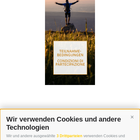
Wir verwenden Cookies und andere
Cont
Technologien
KONTAKT
Wir und andere ausgewählte
3 Drittparteien
verwenden Cookies und