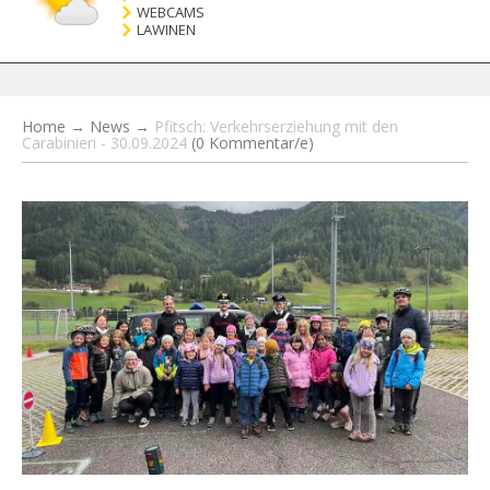
WEBCAMS
LAWINEN
Home
→
News
→
Pfitsch: Verkehrserziehung mit den
Carabinieri - 30.09.2024
(0 Kommentar/e)