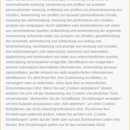
personalisierte werbung, verwendung von profilen zur auswahl
personalisierter werbung, erstellung von profilen zur personalisierung von
GRAFIK@DERERKER.IT
inhalten, verwendung von profilen zur auswahl personalisierter inhalte,
INFO@DERERKER.IT
messung der werbeleistung, messung der performance von inhalten,
BARBARA.FONTANA@DERERKER.IT
analyse von zielgruppen durch statistiken oder kombinationen von daten
DER ERKER
aus verschiedenen quellen, entwicklung und verbesserung der angebote,
verwendung reduzierter daten zur auswahl von inhalten, gewährleistung
der sicherheit, verhinderung und aufdeckung von betrug und
WERBEN IM ERKER
fehlerbehebung, bereitstellung und anzeige von werbung und inhalten,
ONLINE-WERBUNG
ihre entscheidungen zum datenschutz speichern und übermitteln,
SEPA-DAUERAUFTRAG
abgleichung und kombination von daten aus unterschiedlichen quellen,
REGELN LESERKOMMENTARE
verknüpfung verschiedener endgeräte, identifikation von endgeräten
ONLINE VOTING
anhand automatisch übermittelter informationen, verwendung genauer
standortdaten, geräte anhand von aktiv angeforderten informationen
identifizieren. Es steht Ihnen frei, Ihre Zustimmung zu erteilen, zu
SERVICE
verweigern oder zu widerrufen, ohne dass dies zu wesentlichen
Einschränkungen führt. Wenn Sie auf „Cookies akzeptieren" klicken,
VERANSTALTUNGSKALENDER
erklären Sie sich mit der Verwendung von Cookies und ähnlichen Tools
KLEINANZEIGER
einverstanden. Verwenden Sie die Schaltfläche „Einstellungen verwalten",
um Ihre Auswahl anzupassen oder „Alle ablehnen", um ohne Cookies
NÜTZLICHE LINKS
fortzufahren, die nicht unbedingt erforderlich sind. Sie können Ihre
WETTER
Einstellungen jederzeit ändern, indem Sie auf den Link „Cookie-
WEBCAM
Einstellungen" unten auf der Seite oder auf das Schildsymbol unten links
VIDEOS
klicken. Ihre Einstellungen gelten nur für das verwendete Gerät.