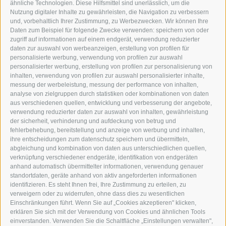
WIPP-MEDIA GMBH
ähnliche Technologien. Diese Hilfsmittel sind unerlässlich, um die
DER ERKER
Nutzung digitaler Inhalte zu gewährleisten, die Navigation zu verbessern
und, vorbehaltlich Ihrer Zustimmung, zu Werbezwecken. Wir können Ihre
NEUSTADT 20A
Daten zum Beispiel für folgende Zwecke verwenden: speichern von oder
I-39049 STERZING
zugriff auf informationen auf einem endgerät, verwendung reduzierter
TEL.: +39 0472 766876
daten zur auswahl von werbeanzeigen, erstellung von profilen für
personalisierte werbung, verwendung von profilen zur auswahl
personalisierter werbung, erstellung von profilen zur personalisierung von
GRAFIK@DERERKER.IT
inhalten, verwendung von profilen zur auswahl personalisierter inhalte,
INFO@DERERKER.IT
messung der werbeleistung, messung der performance von inhalten,
BARBARA.FONTANA@DERERKER.IT
analyse von zielgruppen durch statistiken oder kombinationen von daten
DER ERKER
aus verschiedenen quellen, entwicklung und verbesserung der angebote,
verwendung reduzierter daten zur auswahl von inhalten, gewährleistung
der sicherheit, verhinderung und aufdeckung von betrug und
WERBEN IM ERKER
fehlerbehebung, bereitstellung und anzeige von werbung und inhalten,
ONLINE-WERBUNG
ihre entscheidungen zum datenschutz speichern und übermitteln,
SEPA-DAUERAUFTRAG
abgleichung und kombination von daten aus unterschiedlichen quellen,
REGELN LESERKOMMENTARE
verknüpfung verschiedener endgeräte, identifikation von endgeräten
ONLINE VOTING
anhand automatisch übermittelter informationen, verwendung genauer
standortdaten, geräte anhand von aktiv angeforderten informationen
identifizieren. Es steht Ihnen frei, Ihre Zustimmung zu erteilen, zu
SERVICE
verweigern oder zu widerrufen, ohne dass dies zu wesentlichen
Einschränkungen führt. Wenn Sie auf „Cookies akzeptieren" klicken,
VERANSTALTUNGSKALENDER
erklären Sie sich mit der Verwendung von Cookies und ähnlichen Tools
KLEINANZEIGER
einverstanden. Verwenden Sie die Schaltfläche „Einstellungen verwalten",