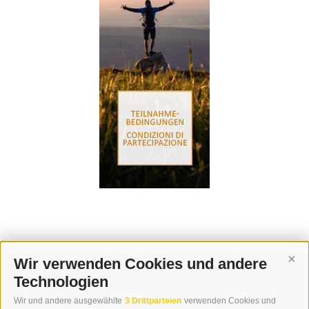
Wir verwenden Cookies und andere
Cont
Technologien
KONTAKT
Wir und andere ausgewählte
3 Drittparteien
verwenden Cookies und