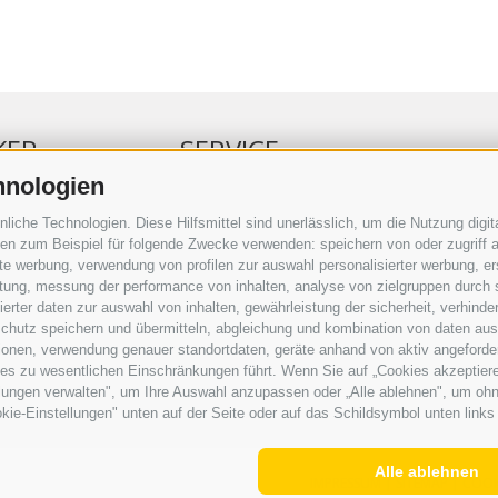
KER
SERVICE
hnologien
ERKER
VERANSTALTUNGSKALENDER
che Technologien. Diese Hilfsmittel sind unerlässlich, um die Nutzung digita
RBUNG
KLEINANZEIGER
n zum Beispiel für folgende Zwecke verwenden: speichern von oder zugriff a
rte werbung, verwendung von profilen zur auswahl personalisierter werbung, er
RAUFTRAG
NÜTZLICHE LINKS
istung, messung der performance von inhalten, analyse von zielgruppen durch
SERKOMMENTARE
WETTER
rter daten zur auswahl von inhalten, gewährleistung der sicherheit, verhind
ING
WEBCAM
chutz speichern und übermitteln, abgleichung und kombination von daten aus 
VIDEOS
ionen, verwendung genauer standortdaten, geräte anhand von aktiv angeforderte
TRAUER
ies zu wesentlichen Einschränkungen führt. Wenn Sie auf „Cookies akzeptiere
lungen verwalten", um Ihre Auswahl anzupassen oder „Alle ablehnen", um ohne 
kie-Einstellungen" unten auf der Seite oder auf das Schildsymbol unten links 
Alle ablehnen
IMPRESSUM
|
SITEMAP
|
COOK