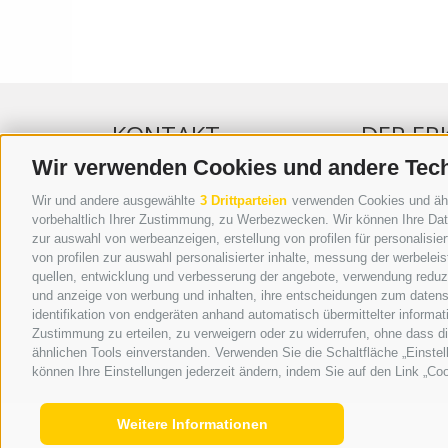
KONTAKT
DER ER
Wir verwenden Cookies und andere Tec
WIPP-MEDIA GMBH
WERBEN IM 
Wir und andere ausgewählte
3 Drittparteien
verwenden Cookies und ähnli
DER ERKER
ONLINE-WE
vorbehaltlich Ihrer Zustimmung, zu Werbezwecken. Wir können Ihre Date
zur auswahl von werbeanzeigen, erstellung von profilen für personalisie
NEUSTADT 20A
SEPA-DAUE
von profilen zur auswahl personalisierter inhalte, messung der werbele
I-39049 STERZING
REGELN LE
quellen, entwicklung und verbesserung der angebote, verwendung reduzie
TEL.: +39 0472 766876
ONLINE VOT
und anzeige von werbung und inhalten, ihre entscheidungen zum datens
identifikation von endgeräten anhand automatisch übermittelter informat
GRAFIK@DERERKER.IT
Zustimmung zu erteilen, zu verweigern oder zu widerrufen, ohne dass d
INFO@DERERKER.IT
ähnlichen Tools einverstanden. Verwenden Sie die Schaltfläche „Einstel
BARBARA.FONTANA@DERERKER.IT
können Ihre Einstellungen jederzeit ändern, indem Sie auf den Link „Coo
Weitere Informationen