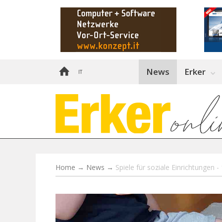
News
Erker
IT
Home
→
News
→
Spiele für soziale Einrichtungen 