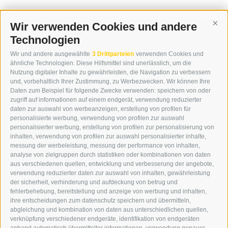
Wir verwenden Cookies und andere
Cont
Technologien
KONTAKT
Wir und andere ausgewählte
3 Drittparteien
verwenden Cookies und
WIPP-MEDIA GMBH
ähnliche Technologien. Diese Hilfsmittel sind unerlässlich, um die
DER ERKER
Nutzung digitaler Inhalte zu gewährleisten, die Navigation zu verbessern
und, vorbehaltlich Ihrer Zustimmung, zu Werbezwecken. Wir können Ihre
NEUSTADT 20A
Daten zum Beispiel für folgende Zwecke verwenden: speichern von oder
I-39049 STERZING
zugriff auf informationen auf einem endgerät, verwendung reduzierter
TEL.: +39 0472 766876
daten zur auswahl von werbeanzeigen, erstellung von profilen für
personalisierte werbung, verwendung von profilen zur auswahl
personalisierter werbung, erstellung von profilen zur personalisierung von
GRAFIK@DERERKER.IT
inhalten, verwendung von profilen zur auswahl personalisierter inhalte,
INFO@DERERKER.IT
messung der werbeleistung, messung der performance von inhalten,
BARBARA.FONTANA@DERERKER.IT
analyse von zielgruppen durch statistiken oder kombinationen von daten
DER ERKER
aus verschiedenen quellen, entwicklung und verbesserung der angebote,
verwendung reduzierter daten zur auswahl von inhalten, gewährleistung
der sicherheit, verhinderung und aufdeckung von betrug und
WERBEN IM ERKER
fehlerbehebung, bereitstellung und anzeige von werbung und inhalten,
ONLINE-WERBUNG
ihre entscheidungen zum datenschutz speichern und übermitteln,
SEPA-DAUERAUFTRAG
abgleichung und kombination von daten aus unterschiedlichen quellen,
REGELN LESERKOMMENTARE
verknüpfung verschiedener endgeräte, identifikation von endgeräten