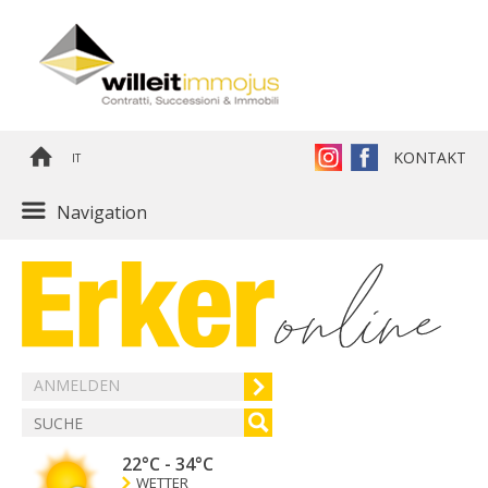
KONTAKT
IT
Navigation
ANMELDEN
22°C
-
34°C
WETTER