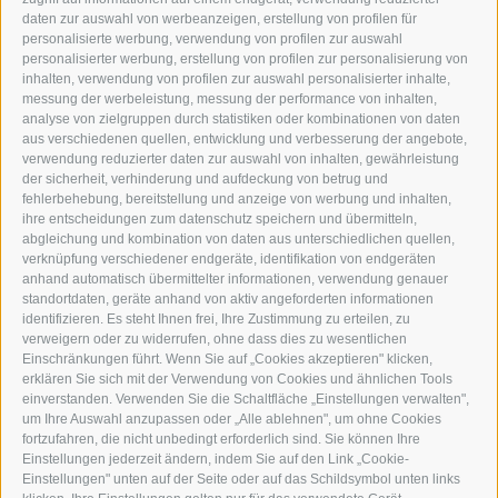
TEL.: +39 0472 766876
daten zur auswahl von werbeanzeigen, erstellung von profilen für
personalisierte werbung, verwendung von profilen zur auswahl
personalisierter werbung, erstellung von profilen zur personalisierung von
GRAFIK@DERERKER.IT
inhalten, verwendung von profilen zur auswahl personalisierter inhalte,
INFO@DERERKER.IT
messung der werbeleistung, messung der performance von inhalten,
BARBARA.FONTANA@DERERKER.IT
analyse von zielgruppen durch statistiken oder kombinationen von daten
DER ERKER
aus verschiedenen quellen, entwicklung und verbesserung der angebote,
verwendung reduzierter daten zur auswahl von inhalten, gewährleistung
der sicherheit, verhinderung und aufdeckung von betrug und
WERBEN IM ERKER
fehlerbehebung, bereitstellung und anzeige von werbung und inhalten,
ONLINE-WERBUNG
ihre entscheidungen zum datenschutz speichern und übermitteln,
SEPA-DAUERAUFTRAG
abgleichung und kombination von daten aus unterschiedlichen quellen,
REGELN LESERKOMMENTARE
verknüpfung verschiedener endgeräte, identifikation von endgeräten
ONLINE VOTING
anhand automatisch übermittelter informationen, verwendung genauer
standortdaten, geräte anhand von aktiv angeforderten informationen
identifizieren. Es steht Ihnen frei, Ihre Zustimmung zu erteilen, zu
SERVICE
verweigern oder zu widerrufen, ohne dass dies zu wesentlichen
Einschränkungen führt. Wenn Sie auf „Cookies akzeptieren" klicken,
VERANSTALTUNGSKALENDER
erklären Sie sich mit der Verwendung von Cookies und ähnlichen Tools
KLEINANZEIGER
einverstanden. Verwenden Sie die Schaltfläche „Einstellungen verwalten",
um Ihre Auswahl anzupassen oder „Alle ablehnen", um ohne Cookies
NÜTZLICHE LINKS
fortzufahren, die nicht unbedingt erforderlich sind. Sie können Ihre
WETTER
Einstellungen jederzeit ändern, indem Sie auf den Link „Cookie-
WEBCAM
Einstellungen" unten auf der Seite oder auf das Schildsymbol unten links