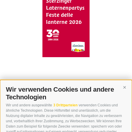
Wir verwenden Cookies und andere
Cont
Technologien
KONTAKT
Wir und andere ausgewählte
3 Drittparteien
verwenden Cookies und
WIPP-MEDIA GMBH
ähnliche Technologien. Diese Hilfsmittel sind unerlässlich, um die
DER ERKER
Nutzung digitaler Inhalte zu gewährleisten, die Navigation zu verbessern
und, vorbehaltlich Ihrer Zustimmung, zu Werbezwecken. Wir können Ihre
NEUSTADT 20A
Daten zum Beispiel für folgende Zwecke verwenden: speichern von oder
I-39049 STERZING
zugriff auf informationen auf einem endgerät, verwendung reduzierter