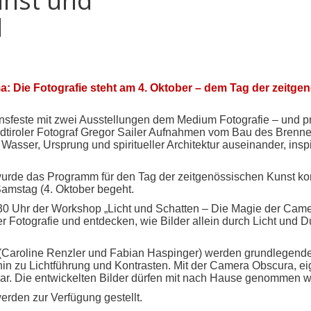
unst und
l
 Die Fotografie steht am 4. Oktober – dem Tag der zeitge
nsfeste mit zwei Ausstellungen dem Medium Fotografie – und prä
rdtiroler Fotograf Gregor Sailer Aufnahmen vom Bau des Brenne
asser, Ursprung und spiritueller Architektur auseinander, insp
de das Programm für den Tag der zeitgenössischen Kunst konzi
amstag (4. Oktober begeht.
30 Uhr der Workshop „Licht und Schatten – Die Magie der Came
 Fotografie und entdecken, wie Bilder allein durch Licht und D
Caroline Renzler und Fabian Haspinger) werden grundlegende E
 hin zu Lichtführung und Kontrasten. Mit der Camera Obscura,
ar. Die entwickelten Bilder dürfen mit nach Hause genommen 
rden zur Verfügung gestellt.