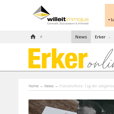
News
Erker
IT
Home
→
News
→
Franzensfeste: Tag der zeitgenös