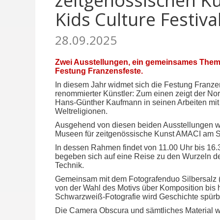
zeitgenössischen K
Kids Culture Festiva
28.09.2025
Zwei Ausstellungen, ein gemeinsames Thema:
Festung Franzensfeste.
In diesem Jahr widmet sich die Festung Franze
renommierter Künstler: Zum einen zeigt der No
Hans-Günther Kaufmann in seinen Arbeiten mit W
Weltreligionen.
Ausgehend von diesen beiden Ausstellungen wur
Museen für zeitgenössische Kunst AMACI am S
In dessen Rahmen findet von 11.00 Uhr bis 16.
begeben sich auf eine Reise zu den Wurzeln der
Technik.
Gemeinsam mit dem Fotografenduo Silbersalz (
von der Wahl des Motivs über Komposition bis
Schwarzweiß-Fotografie wird Geschichte spürb
Die Camera Obscura und sämtliches Material we