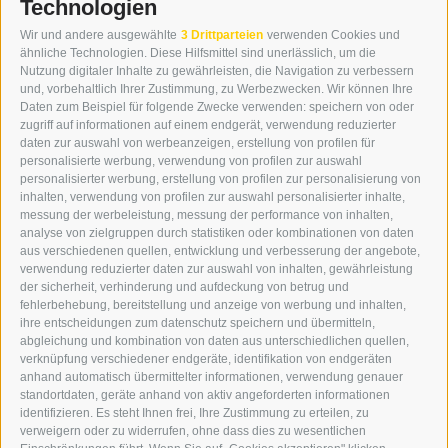
Technologien
KONTAKT
Wir und andere ausgewählte
3 Drittparteien
verwenden Cookies und
WIPP-MEDIA GMBH
ähnliche Technologien. Diese Hilfsmittel sind unerlässlich, um die
DER ERKER
Nutzung digitaler Inhalte zu gewährleisten, die Navigation zu verbessern
und, vorbehaltlich Ihrer Zustimmung, zu Werbezwecken. Wir können Ihre
NEUSTADT 20A
Daten zum Beispiel für folgende Zwecke verwenden: speichern von oder
I-39049 STERZING
zugriff auf informationen auf einem endgerät, verwendung reduzierter
TEL.: +39 0472 766876
daten zur auswahl von werbeanzeigen, erstellung von profilen für
personalisierte werbung, verwendung von profilen zur auswahl
personalisierter werbung, erstellung von profilen zur personalisierung von
GRAFIK@DERERKER.IT
inhalten, verwendung von profilen zur auswahl personalisierter inhalte,
INFO@DERERKER.IT
messung der werbeleistung, messung der performance von inhalten,
BARBARA.FONTANA@DERERKER.IT
analyse von zielgruppen durch statistiken oder kombinationen von daten
DER ERKER
aus verschiedenen quellen, entwicklung und verbesserung der angebote,
verwendung reduzierter daten zur auswahl von inhalten, gewährleistung
der sicherheit, verhinderung und aufdeckung von betrug und
WERBEN IM ERKER
fehlerbehebung, bereitstellung und anzeige von werbung und inhalten,
ONLINE-WERBUNG
ihre entscheidungen zum datenschutz speichern und übermitteln,
SEPA-DAUERAUFTRAG
abgleichung und kombination von daten aus unterschiedlichen quellen,
REGELN LESERKOMMENTARE
verknüpfung verschiedener endgeräte, identifikation von endgeräten
ONLINE VOTING
anhand automatisch übermittelter informationen, verwendung genauer
standortdaten, geräte anhand von aktiv angeforderten informationen
identifizieren. Es steht Ihnen frei, Ihre Zustimmung zu erteilen, zu
SERVICE
verweigern oder zu widerrufen, ohne dass dies zu wesentlichen