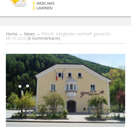
WEBCAMS
LAWINEN
Home
→
News
→
Pfitsch: Mitglieder namhaft gemacht -
08.10.2025
(0 Kommentar/e)