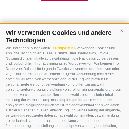
Wir verwenden Cookies und andere
Cont
Technologien
KONTAKT
Wir und andere ausgewählte
3 Drittparteien
verwenden Cookies und
WIPP-MEDIA GMBH
ähnliche Technologien. Diese Hilfsmittel sind unerlässlich, um die
DER ERKER
Nutzung digitaler Inhalte zu gewährleisten, die Navigation zu verbessern
und, vorbehaltlich Ihrer Zustimmung, zu Werbezwecken. Wir können Ihre
NEUSTADT 20A
Daten zum Beispiel für folgende Zwecke verwenden: speichern von oder
I-39049 STERZING
zugriff auf informationen auf einem endgerät, verwendung reduzierter
TEL.: +39 0472 766876
daten zur auswahl von werbeanzeigen, erstellung von profilen für
personalisierte werbung, verwendung von profilen zur auswahl
personalisierter werbung, erstellung von profilen zur personalisierung von
GRAFIK@DERERKER.IT
inhalten, verwendung von profilen zur auswahl personalisierter inhalte,
INFO@DERERKER.IT
messung der werbeleistung, messung der performance von inhalten,
BARBARA.FONTANA@DERERKER.IT
analyse von zielgruppen durch statistiken oder kombinationen von daten
DER ERKER
aus verschiedenen quellen, entwicklung und verbesserung der angebote,
verwendung reduzierter daten zur auswahl von inhalten, gewährleistung
der sicherheit, verhinderung und aufdeckung von betrug und
WERBEN IM ERKER
fehlerbehebung, bereitstellung und anzeige von werbung und inhalten,
ONLINE-WERBUNG