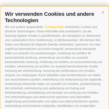
Wir verwenden Cookies und andere
Cont
Technologien
KONTAKT
Wir und andere ausgewählte
3 Drittparteien
verwenden Cookies und
WIPP-MEDIA GMBH
ähnliche Technologien. Diese Hilfsmittel sind unerlässlich, um die
DER ERKER
Nutzung digitaler Inhalte zu gewährleisten, die Navigation zu verbessern
und, vorbehaltlich Ihrer Zustimmung, zu Werbezwecken. Wir können Ihre
NEUSTADT 20A
Daten zum Beispiel für folgende Zwecke verwenden: speichern von oder
I-39049 STERZING
zugriff auf informationen auf einem endgerät, verwendung reduzierter
TEL.: +39 0472 766876
daten zur auswahl von werbeanzeigen, erstellung von profilen für
personalisierte werbung, verwendung von profilen zur auswahl
personalisierter werbung, erstellung von profilen zur personalisierung von
GRAFIK@DERERKER.IT
inhalten, verwendung von profilen zur auswahl personalisierter inhalte,
INFO@DERERKER.IT
messung der werbeleistung, messung der performance von inhalten,
BARBARA.FONTANA@DERERKER.IT
analyse von zielgruppen durch statistiken oder kombinationen von daten
DER ERKER
aus verschiedenen quellen, entwicklung und verbesserung der angebote,
verwendung reduzierter daten zur auswahl von inhalten, gewährleistung
der sicherheit, verhinderung und aufdeckung von betrug und
WERBEN IM ERKER
fehlerbehebung, bereitstellung und anzeige von werbung und inhalten,
ONLINE-WERBUNG
ihre entscheidungen zum datenschutz speichern und übermitteln,
SEPA-DAUERAUFTRAG
abgleichung und kombination von daten aus unterschiedlichen quellen,
REGELN LESERKOMMENTARE
verknüpfung verschiedener endgeräte, identifikation von endgeräten