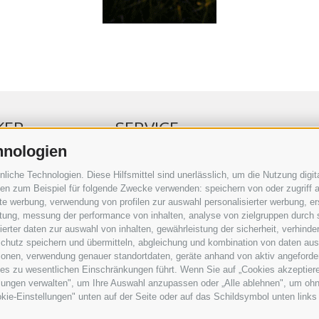
KER
SERVICE
hnologien
ERKER
VERANSTALTUNGSKALENDER
che Technologien. Diese Hilfsmittel sind unerlässlich, um die Nutzung digita
RBUNG
KLEINANZEIGER
n zum Beispiel für folgende Zwecke verwenden: speichern von oder zugriff a
rte werbung, verwendung von profilen zur auswahl personalisierter werbung, er
RAUFTRAG
NÜTZLICHE LINKS
istung, messung der performance von inhalten, analyse von zielgruppen durch
SERKOMMENTARE
WETTER
rter daten zur auswahl von inhalten, gewährleistung der sicherheit, verhind
ING
WEBCAM
chutz speichern und übermitteln, abgleichung und kombination von daten aus 
VIDEOS
ionen, verwendung genauer standortdaten, geräte anhand von aktiv angeforderte
TRAUER
ies zu wesentlichen Einschränkungen führt. Wenn Sie auf „Cookies akzeptiere
lungen verwalten", um Ihre Auswahl anzupassen oder „Alle ablehnen", um ohne 
kie-Einstellungen" unten auf der Seite oder auf das Schildsymbol unten links 