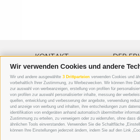
KONTAKT
DER ER
Wir verwenden Cookies und andere Tec
WIPP-MEDIA GMBH
WERBEN IM 
Wir und andere ausgewählte
3 Drittparteien
verwenden Cookies und ähnli
DER ERKER
ONLINE-WE
vorbehaltlich Ihrer Zustimmung, zu Werbezwecken. Wir können Ihre Date
zur auswahl von werbeanzeigen, erstellung von profilen für personalisie
NEUSTADT 20A
SEPA-DAUE
von profilen zur auswahl personalisierter inhalte, messung der werbele
I-39049 STERZING
REGELN LE
quellen, entwicklung und verbesserung der angebote, verwendung reduzie
TEL.: +39 0472 766876
ONLINE VOT
und anzeige von werbung und inhalten, ihre entscheidungen zum datens
identifikation von endgeräten anhand automatisch übermittelter informat
GRAFIK@DERERKER.IT
Zustimmung zu erteilen, zu verweigern oder zu widerrufen, ohne dass d
INFO@DERERKER.IT
ähnlichen Tools einverstanden. Verwenden Sie die Schaltfläche „Einstel
BARBARA.FONTANA@DERERKER.IT
können Ihre Einstellungen jederzeit ändern, indem Sie auf den Link „Coo