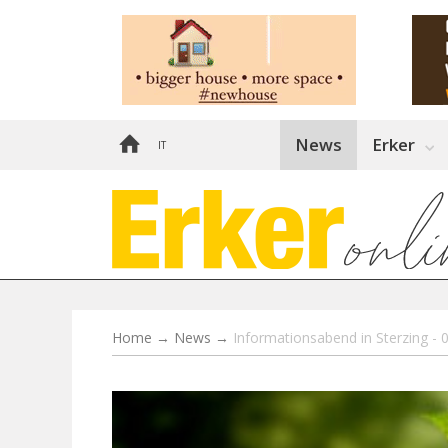
News
Erker
IT
Home
→
News
→
Informationsabend in Sterzing - 