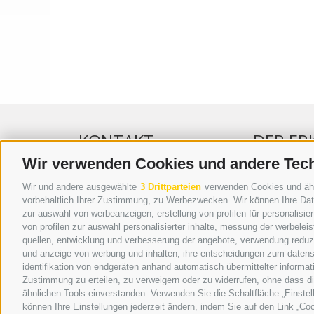
KONTAKT
DER ER
Wir verwenden Cookies und andere Tec
WIPP-MEDIA GMBH
WERBEN IM 
Wir und andere ausgewählte
3 Drittparteien
verwenden Cookies und ähnli
DER ERKER
ONLINE-WE
vorbehaltlich Ihrer Zustimmung, zu Werbezwecken. Wir können Ihre Date
zur auswahl von werbeanzeigen, erstellung von profilen für personalisie
NEUSTADT 20A
SEPA-DAUE
von profilen zur auswahl personalisierter inhalte, messung der werbele
I-39049 STERZING
REGELN LE
quellen, entwicklung und verbesserung der angebote, verwendung reduzie
TEL.: +39 0472 766876
ONLINE VOT
und anzeige von werbung und inhalten, ihre entscheidungen zum datens
identifikation von endgeräten anhand automatisch übermittelter informat
GRAFIK@DERERKER.IT
Zustimmung zu erteilen, zu verweigern oder zu widerrufen, ohne dass d
INFO@DERERKER.IT
ähnlichen Tools einverstanden. Verwenden Sie die Schaltfläche „Einstel
BARBARA.FONTANA@DERERKER.IT
können Ihre Einstellungen jederzeit ändern, indem Sie auf den Link „Coo