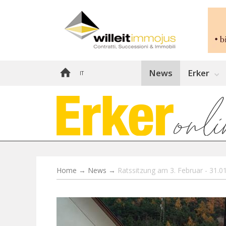
News
Erker
IT
Home
→
News
→
Ratssitzung am 3. Februar - 31.