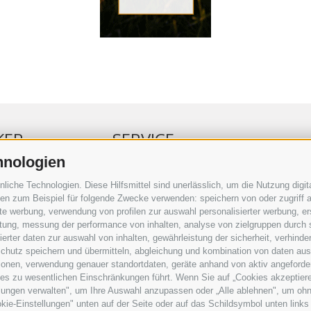
KER
SERVICE
hnologien
ERKER
VERANSTALTUNGSKALENDER
che Technologien. Diese Hilfsmittel sind unerlässlich, um die Nutzung digita
RBUNG
KLEINANZEIGER
n zum Beispiel für folgende Zwecke verwenden: speichern von oder zugriff a
rte werbung, verwendung von profilen zur auswahl personalisierter werbung, er
RAUFTRAG
NÜTZLICHE LINKS
istung, messung der performance von inhalten, analyse von zielgruppen durch
SERKOMMENTARE
WETTER
rter daten zur auswahl von inhalten, gewährleistung der sicherheit, verhind
ING
WEBCAM
chutz speichern und übermitteln, abgleichung und kombination von daten aus 
VIDEOS
ionen, verwendung genauer standortdaten, geräte anhand von aktiv angeforderte
TRAUER
ies zu wesentlichen Einschränkungen führt. Wenn Sie auf „Cookies akzeptiere
lungen verwalten", um Ihre Auswahl anzupassen oder „Alle ablehnen", um ohne 
kie-Einstellungen" unten auf der Seite oder auf das Schildsymbol unten links 