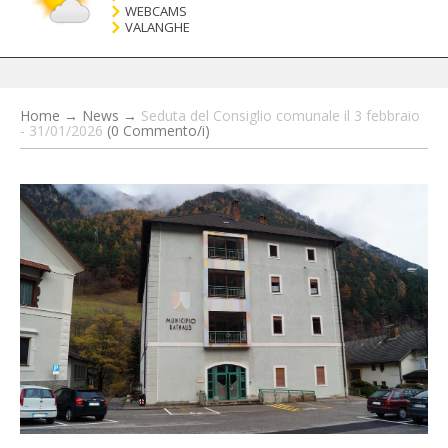
WEBCAMS
VALANGHE
Home
→
News
→
Seduta del Consiglio comunale il 3 febbraio
- 31/01/2026
(0 Commento/i)