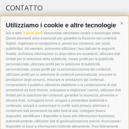
CONTATTO
WIPP-MEDIA GMBH
DER ERKER
Utilizziamo i cookie e altre tecnologie
Cont
CITTÀ NUOVA 20A
Noi e altre
3 terze parti
selezionate utilizziamo cookie e tecnologie simili.
I-39049 VIPITENO
Questi strumenti sono essenziali per garantire la fruizione dei contenuti
TEL.: +39 0472 766876
digitali, migliorare la navigazione e, previo tuo consenso, per scopi
pubblicitari. Ad esempio, potremmo utilizzare i tuoi dati per le seguenti
finalità: archiviare informazioni su dispositivo e/o accedervi, utilizzare dati
GRAFIK@DERERKER.IT
limitati per la selezione della pubblicità, creare profili per la pubblicità
INFO@DERERKER.IT
personalizzata, utilizzare profili per la selezione di pubblicità
BARBARA.FONTANA@DERERKER.IT
personalizzata, creare profili per la personalizzazione dei contenuti,
ERKER
utilizzare profili per la selezione di contenuti personalizzati, misurare le
prestazioni degli annunci, misurare le prestazioni dei contenuti,
comprendere il pubblico attraverso statistiche o la combinazione di dati
PUBBLICITÀ NELL’ERKER
provenienti da fonti diverse, sviluppare e migliorare i servizi, utilizzare dati
PUBBLICITÀ ONLINE
limitati per la selezione dei contenuti, garantire la sicurezza, prevenire e
ADDEBITO DIRETTO SEPA
rilevare frodi, correggere errori, erogare e presentare pubblicità e
REGOLAMENTO COMMENTI
contenuto, salvare e comunicare le scelte sulla privacy, abbinare e
ONLINE VOTING
combinare dati provenienti da altre fonti di dati, collegare diversi
dispositivi, identificare i dispositivi in base alle informazioni trasmesse
automaticamente, utilizzare dati di geolocalizzazione precisi, riconoscere i
SERVICE
dispositivi in base a informazioni richieste attivamente. Puoi liberamente