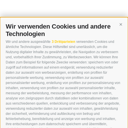
Wir verwenden Cookies und andere
Cont
Technologien
KONTAKT
Wir und andere ausgewählte
3 Drittparteien
verwenden Cookies und
WIPP-MEDIA GMBH
ähnliche Technologien. Diese Hilfsmittel sind unerlässlich, um die
DER ERKER
Nutzung digitaler Inhalte zu gewährleisten, die Navigation zu verbessern
und, vorbehaltlich Ihrer Zustimmung, zu Werbezwecken. Wir können Ihre
NEUSTADT 20A
Daten zum Beispiel für folgende Zwecke verwenden: speichern von oder
I-39049 STERZING
zugriff auf informationen auf einem endgerät, verwendung reduzierter
TEL.: +39 0472 766876
daten zur auswahl von werbeanzeigen, erstellung von profilen für
personalisierte werbung, verwendung von profilen zur auswahl
personalisierter werbung, erstellung von profilen zur personalisierung von
GRAFIK@DERERKER.IT
inhalten, verwendung von profilen zur auswahl personalisierter inhalte,
INFO@DERERKER.IT
messung der werbeleistung, messung der performance von inhalten,
BARBARA.FONTANA@DERERKER.IT
analyse von zielgruppen durch statistiken oder kombinationen von daten
DER ERKER
aus verschiedenen quellen, entwicklung und verbesserung der angebote,
verwendung reduzierter daten zur auswahl von inhalten, gewährleistung
der sicherheit, verhinderung und aufdeckung von betrug und
WERBEN IM ERKER
fehlerbehebung, bereitstellung und anzeige von werbung und inhalten,
ONLINE-WERBUNG
ihre entscheidungen zum datenschutz speichern und übermitteln,
SEPA-DAUERAUFTRAG