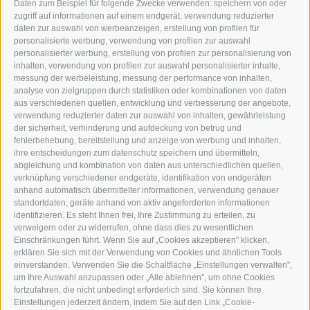
Daten zum Beispiel für folgende Zwecke verwenden: speichern von oder
I-39049 STERZING
zugriff auf informationen auf einem endgerät, verwendung reduzierter
TEL.: +39 0472 766876
daten zur auswahl von werbeanzeigen, erstellung von profilen für
personalisierte werbung, verwendung von profilen zur auswahl
personalisierter werbung, erstellung von profilen zur personalisierung von
GRAFIK@DERERKER.IT
inhalten, verwendung von profilen zur auswahl personalisierter inhalte,
INFO@DERERKER.IT
messung der werbeleistung, messung der performance von inhalten,
BARBARA.FONTANA@DERERKER.IT
analyse von zielgruppen durch statistiken oder kombinationen von daten
DER ERKER
aus verschiedenen quellen, entwicklung und verbesserung der angebote,
verwendung reduzierter daten zur auswahl von inhalten, gewährleistung
der sicherheit, verhinderung und aufdeckung von betrug und
WERBEN IM ERKER
fehlerbehebung, bereitstellung und anzeige von werbung und inhalten,
ONLINE-WERBUNG
ihre entscheidungen zum datenschutz speichern und übermitteln,
SEPA-DAUERAUFTRAG
abgleichung und kombination von daten aus unterschiedlichen quellen,
REGELN LESERKOMMENTARE
verknüpfung verschiedener endgeräte, identifikation von endgeräten
ONLINE VOTING
anhand automatisch übermittelter informationen, verwendung genauer
standortdaten, geräte anhand von aktiv angeforderten informationen
identifizieren. Es steht Ihnen frei, Ihre Zustimmung zu erteilen, zu
SERVICE
verweigern oder zu widerrufen, ohne dass dies zu wesentlichen
Einschränkungen führt. Wenn Sie auf „Cookies akzeptieren" klicken,
VERANSTALTUNGSKALENDER
erklären Sie sich mit der Verwendung von Cookies und ähnlichen Tools
KLEINANZEIGER
einverstanden. Verwenden Sie die Schaltfläche „Einstellungen verwalten",
um Ihre Auswahl anzupassen oder „Alle ablehnen", um ohne Cookies
NÜTZLICHE LINKS
fortzufahren, die nicht unbedingt erforderlich sind. Sie können Ihre
WETTER
Einstellungen jederzeit ändern, indem Sie auf den Link „Cookie-