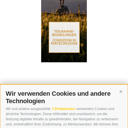
Wir verwenden Cookies und andere
Cont
Technologien
KONTAKT
Wir und andere ausgewählte
3 Drittparteien
verwenden Cookies und
WIPP-MEDIA GMBH
ähnliche Technologien. Diese Hilfsmittel sind unerlässlich, um die
DER ERKER
Nutzung digitaler Inhalte zu gewährleisten, die Navigation zu verbessern
und, vorbehaltlich Ihrer Zustimmung, zu Werbezwecken. Wir können Ihre
NEUSTADT 20A