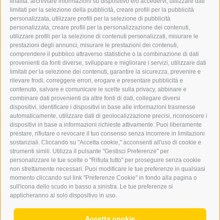
finalità: archiviare informazioni su dispositivo e/o accedervi, utilizzare dati
GRAFIK@DERERKER.IT
limitati per la selezione della pubblicità, creare profili per la pubblicità
INFO@DERERKER.IT
personalizzata, utilizzare profili per la selezione di pubblicità
BARBARA.FONTANA@DERERKER.IT
personalizzata, creare profili per la personalizzazione dei contenuti,
ERKER
utilizzare profili per la selezione di contenuti personalizzati, misurare le
prestazioni degli annunci, misurare le prestazioni dei contenuti,
comprendere il pubblico attraverso statistiche o la combinazione di dati
PUBBLICITÀ NELL’ERKER
provenienti da fonti diverse, sviluppare e migliorare i servizi, utilizzare dati
PUBBLICITÀ ONLINE
limitati per la selezione dei contenuti, garantire la sicurezza, prevenire e
ADDEBITO DIRETTO SEPA
rilevare frodi, correggere errori, erogare e presentare pubblicità e
REGOLAMENTO COMMENTI
contenuto, salvare e comunicare le scelte sulla privacy, abbinare e
ONLINE VOTING
combinare dati provenienti da altre fonti di dati, collegare diversi
dispositivi, identificare i dispositivi in base alle informazioni trasmesse
automaticamente, utilizzare dati di geolocalizzazione precisi, riconoscere i
SERVICE
dispositivi in base a informazioni richieste attivamente. Puoi liberamente
prestare, rifiutare o revocare il tuo consenso senza incorrere in limitazioni
EVENTI
sostanziali. Cliccando su "Accetta cookie," acconsenti all'uso di cookie e
ANNUNCI
strumenti simili. Utilizza il pulsante "Gestisci Preferenze" per
personalizzare le tue scelte o "Rifiuta tutto" per proseguire senza cookie
LINK UTILI
non strettamente necessari. Puoi modificare le tue preferenze in qualsiasi
METEO
momento cliccando sul link "Preferenze Cookie" in fondo alla pagina o
WEBCAM
sull'icona dello scudo in basso a sinistra. Le tue preferenze si
VIDEO
applicheranno al solo dispositivo in uso.
NECROLOGI
Accetta cookie