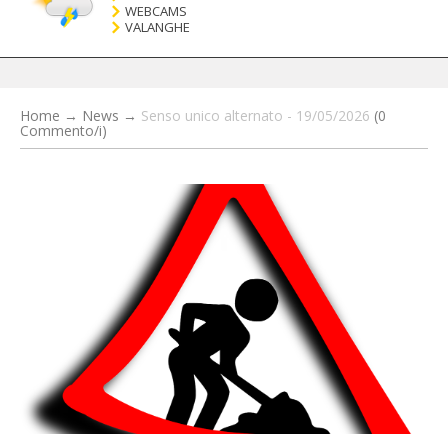
WEBCAMS
VALANGHE
Home
→
News
→
Senso unico alternato - 19/05/2026
(0
Commento/i)