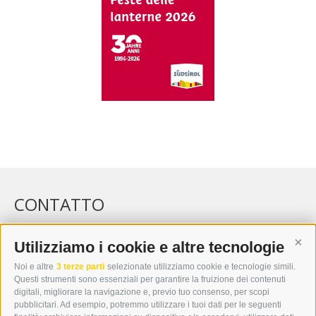
CONTATTO
WIPP-MEDIA GMBH
DER ERKER
Utilizziamo i cookie e altre tecnologie
Cont
CITTÀ NUOVA 20A
Noi e altre
3 terze parti
selezionate utilizziamo cookie e tecnologie simili.
I-39049 VIPITENO
Questi strumenti sono essenziali per garantire la fruizione dei contenuti
TEL.: +39 0472 766876
digitali, migliorare la navigazione e, previo tuo consenso, per scopi
pubblicitari. Ad esempio, potremmo utilizzare i tuoi dati per le seguenti