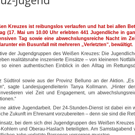
euz-Jugend
en Kreuzes ist reibungslos verlaufen und hat bei allen Bete
ag (17. Mai um 10.00 Uhr erlebten 441 Jugendliche in gan
ensiven Tag sowie eine abwechslungsreiche Nacht im Ze
arunter ein Busunfall mit mehreren „Verletzten“, bewältigt.
itiative der Jugendgruppen des Weißen Kreuzes: Die Jugendlic
eben realitätsnahe inszenierte Einsätze – von kleineren Notfäl
e so einen authentischen Einblick in den Alltag im Rettungs
 Südtirol sowie aus der Provinz Belluno an der Aktion. „Es
en“, sagte Landesjugendleiterin Tanya Kollmann. „Hinter d
 investieren viel Zeit und Engagement, um abwechslungsrei
tionen.“
ine aktive Jugendarbeit. Der 24
‑
Stunden
‑
Dienst ist dabei ein
iche Zukunft im Ehrenamt vorzubereiten – denn sie sind die Re
insatz, bei dem sich drei Jugendgruppen des Weißen Kreuzes 
Kohlern und Oberau-Haslach beteiligten. Am Samstagabend w
dlichen zehn verletzte Personen versorgen mussten.