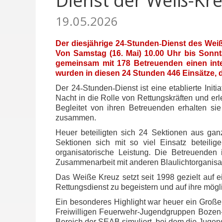
Dienst der Weiß-Kr
19.05.2026
Der diesjährige 24
‑
Stunden
‑
Dienst des Weiß
Von Samstag (16. Mai) 10.00 Uhr bis Sonnt
gemeinsam mit 178 Betreuenden einen int
wurden in diesen 24 Stunden 446 Einsätze, d
Der 24
‑
Stunden
‑
Dienst ist eine etablierte In
Nacht in die Rolle von Rettungskräften und erl
Begleitet von ihren Betreuenden erhalten si
zusammen.
Heuer beteiligten sich 24 Sektionen aus ganz
Sektionen sich mit so viel Einsatz beteilig
organisatorische Leistung. Die Betreuenden
Zusammenarbeit mit anderen Blaulichtorganisa
Das Weiße Kreuz setzt seit 1998 gezielt auf e
Rettungsdienst zu begeistern und auf ihre mögl
Ein besonderes Highlight war heuer ein Große
Freiwilligen Feuerwehr-Jugendgruppen Bozen-
Bereich der SEAB simuliert, bei dem die Jugen