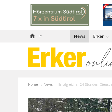
News
Erker
IT
Home
→
News
→
Erfolgreicher 24-Stunden-Dienst