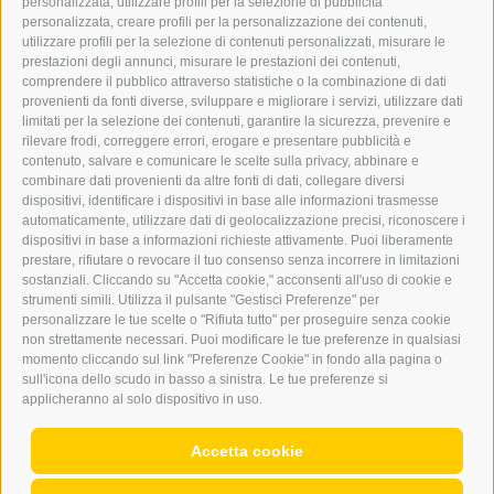
personalizzata, utilizzare profili per la selezione di pubblicità
BARBARA.FONTANA@DERERKER.IT
personalizzata, creare profili per la personalizzazione dei contenuti,
ERKER
utilizzare profili per la selezione di contenuti personalizzati, misurare le
prestazioni degli annunci, misurare le prestazioni dei contenuti,
comprendere il pubblico attraverso statistiche o la combinazione di dati
PUBBLICITÀ NELL’ERKER
provenienti da fonti diverse, sviluppare e migliorare i servizi, utilizzare dati
PUBBLICITÀ ONLINE
limitati per la selezione dei contenuti, garantire la sicurezza, prevenire e
ADDEBITO DIRETTO SEPA
rilevare frodi, correggere errori, erogare e presentare pubblicità e
REGOLAMENTO COMMENTI
contenuto, salvare e comunicare le scelte sulla privacy, abbinare e
ONLINE VOTING
combinare dati provenienti da altre fonti di dati, collegare diversi
dispositivi, identificare i dispositivi in base alle informazioni trasmesse
automaticamente, utilizzare dati di geolocalizzazione precisi, riconoscere i
SERVICE
dispositivi in base a informazioni richieste attivamente. Puoi liberamente
prestare, rifiutare o revocare il tuo consenso senza incorrere in limitazioni
EVENTI
sostanziali. Cliccando su "Accetta cookie," acconsenti all'uso di cookie e
ANNUNCI
strumenti simili. Utilizza il pulsante "Gestisci Preferenze" per
personalizzare le tue scelte o "Rifiuta tutto" per proseguire senza cookie
LINK UTILI
non strettamente necessari. Puoi modificare le tue preferenze in qualsiasi
METEO
momento cliccando sul link "Preferenze Cookie" in fondo alla pagina o
WEBCAM
sull'icona dello scudo in basso a sinistra. Le tue preferenze si
VIDEO
applicheranno al solo dispositivo in uso.
NECROLOGI
Accetta cookie