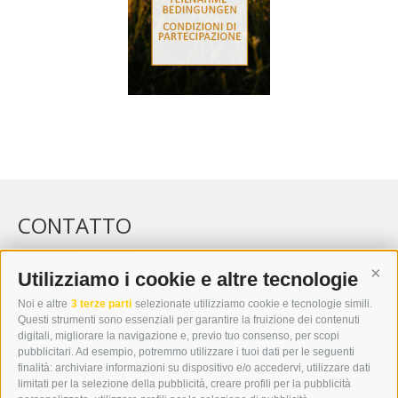
CONTATTO
WIPP-MEDIA GMBH
DER ERKER
Utilizziamo i cookie e altre tecnologie
Cont
CITTÀ NUOVA 20A
Noi e altre
3 terze parti
selezionate utilizziamo cookie e tecnologie simili.
I-39049 VIPITENO
Questi strumenti sono essenziali per garantire la fruizione dei contenuti
TEL.: +39 0472 766876
digitali, migliorare la navigazione e, previo tuo consenso, per scopi
pubblicitari. Ad esempio, potremmo utilizzare i tuoi dati per le seguenti
finalità: archiviare informazioni su dispositivo e/o accedervi, utilizzare dati
GRAFIK@DERERKER.IT
limitati per la selezione della pubblicità, creare profili per la pubblicità
INFO@DERERKER.IT