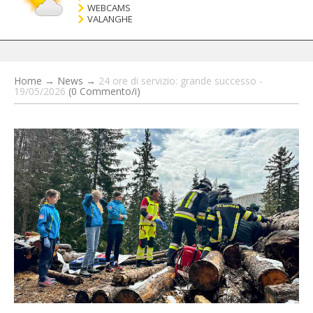
WEBCAMS
VALANGHE
Home
→
News
→
24 ore di servizio: grande successo -
19/05/2026
(0 Commento/i)