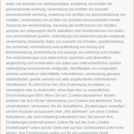
TEL.: +39 0472 766876
daten zur auswahl von werbeanzeigen, erstellung von profilen für
personalisierte werbung, verwendung von profilen zur auswahl
personalisierter werbung, erstellung von profilen zur personalisierung von
GRAFIK@DERERKER.IT
inhalten, verwendung von profilen zur auswahl personalisierter inhalte,
INFO@DERERKER.IT
messung der werbeleistung, messung der performance von inhalten,
BARBARA.FONTANA@DERERKER.IT
analyse von zielgruppen durch statistiken oder kombinationen von daten
DER ERKER
aus verschiedenen quellen, entwicklung und verbesserung der angebote,
verwendung reduzierter daten zur auswahl von inhalten, gewährleistung
der sicherheit, verhinderung und aufdeckung von betrug und
WERBEN IM ERKER
fehlerbehebung, bereitstellung und anzeige von werbung und inhalten,
ONLINE-WERBUNG
ihre entscheidungen zum datenschutz speichern und übermitteln,
SEPA-DAUERAUFTRAG
abgleichung und kombination von daten aus unterschiedlichen quellen,
REGELN LESERKOMMENTARE
verknüpfung verschiedener endgeräte, identifikation von endgeräten
ONLINE VOTING
anhand automatisch übermittelter informationen, verwendung genauer
standortdaten, geräte anhand von aktiv angeforderten informationen
identifizieren. Es steht Ihnen frei, Ihre Zustimmung zu erteilen, zu
SERVICE
verweigern oder zu widerrufen, ohne dass dies zu wesentlichen
Einschränkungen führt. Wenn Sie auf „Cookies akzeptieren" klicken,
VERANSTALTUNGSKALENDER
erklären Sie sich mit der Verwendung von Cookies und ähnlichen Tools
KLEINANZEIGER
einverstanden. Verwenden Sie die Schaltfläche „Einstellungen verwalten",
um Ihre Auswahl anzupassen oder „Alle ablehnen", um ohne Cookies
NÜTZLICHE LINKS
fortzufahren, die nicht unbedingt erforderlich sind. Sie können Ihre
WETTER
Einstellungen jederzeit ändern, indem Sie auf den Link „Cookie-
WEBCAM
Einstellungen" unten auf der Seite oder auf das Schildsymbol unten links
VIDEOS
klicken. Ihre Einstellungen gelten nur für das verwendete Gerät.