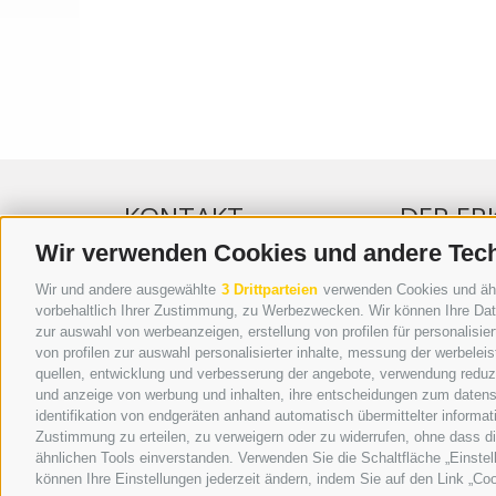
KONTAKT
DER ER
Wir verwenden Cookies und andere Tec
WIPP-MEDIA GMBH
WERBEN IM 
Wir und andere ausgewählte
3 Drittparteien
verwenden Cookies und ähnli
DER ERKER
ONLINE-WE
vorbehaltlich Ihrer Zustimmung, zu Werbezwecken. Wir können Ihre Date
zur auswahl von werbeanzeigen, erstellung von profilen für personalisie
NEUSTADT 20A
SEPA-DAUE
von profilen zur auswahl personalisierter inhalte, messung der werbele
I-39049 STERZING
REGELN LE
quellen, entwicklung und verbesserung der angebote, verwendung reduzie
TEL.: +39 0472 766876
ONLINE VOT
und anzeige von werbung und inhalten, ihre entscheidungen zum datens
identifikation von endgeräten anhand automatisch übermittelter informat
GRAFIK@DERERKER.IT
Zustimmung zu erteilen, zu verweigern oder zu widerrufen, ohne dass d
INFO@DERERKER.IT
ähnlichen Tools einverstanden. Verwenden Sie die Schaltfläche „Einstel
BARBARA.FONTANA@DERERKER.IT
können Ihre Einstellungen jederzeit ändern, indem Sie auf den Link „Coo