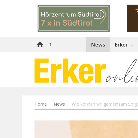
News
Erker
IT
Home
→
News
→
Wie können wir gemeinsam Sorge