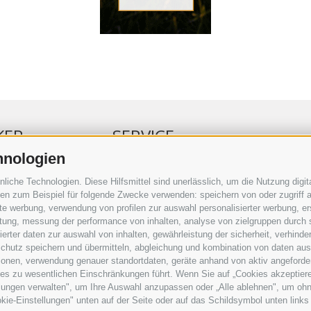
KER
SERVICE
hnologien
ERKER
VERANSTALTUNGSKALENDER
che Technologien. Diese Hilfsmittel sind unerlässlich, um die Nutzung digita
RBUNG
KLEINANZEIGER
n zum Beispiel für folgende Zwecke verwenden: speichern von oder zugriff a
rte werbung, verwendung von profilen zur auswahl personalisierter werbung, er
RAUFTRAG
NÜTZLICHE LINKS
istung, messung der performance von inhalten, analyse von zielgruppen durch
SERKOMMENTARE
WETTER
rter daten zur auswahl von inhalten, gewährleistung der sicherheit, verhind
ING
WEBCAM
chutz speichern und übermitteln, abgleichung und kombination von daten aus 
VIDEOS
ionen, verwendung genauer standortdaten, geräte anhand von aktiv angeforderte
TRAUER
ies zu wesentlichen Einschränkungen führt. Wenn Sie auf „Cookies akzeptiere
lungen verwalten", um Ihre Auswahl anzupassen oder „Alle ablehnen", um ohne 
kie-Einstellungen" unten auf der Seite oder auf das Schildsymbol unten links 