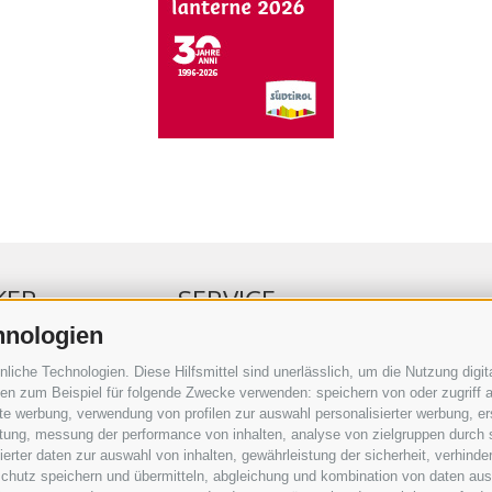
KER
SERVICE
hnologien
ERKER
VERANSTALTUNGSKALENDER
che Technologien. Diese Hilfsmittel sind unerlässlich, um die Nutzung digita
RBUNG
KLEINANZEIGER
n zum Beispiel für folgende Zwecke verwenden: speichern von oder zugriff a
rte werbung, verwendung von profilen zur auswahl personalisierter werbung, er
RAUFTRAG
NÜTZLICHE LINKS
istung, messung der performance von inhalten, analyse von zielgruppen durch
SERKOMMENTARE
WETTER
rter daten zur auswahl von inhalten, gewährleistung der sicherheit, verhind
ING
WEBCAM
chutz speichern und übermitteln, abgleichung und kombination von daten aus 
VIDEOS