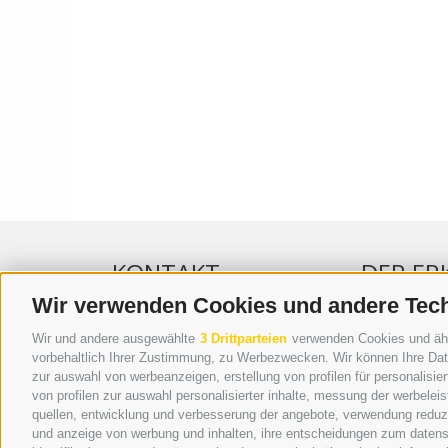
KONTAKT
DER ER
Wir verwenden Cookies und andere Tec
WIPP-MEDIA GMBH
WERBEN IM 
Wir und andere ausgewählte
3 Drittparteien
verwenden Cookies und ähnli
DER ERKER
ONLINE-WE
vorbehaltlich Ihrer Zustimmung, zu Werbezwecken. Wir können Ihre Date
zur auswahl von werbeanzeigen, erstellung von profilen für personalisie
NEUSTADT 20A
SEPA-DAUE
von profilen zur auswahl personalisierter inhalte, messung der werbele
I-39049 STERZING
REGELN LE
quellen, entwicklung und verbesserung der angebote, verwendung reduzie
TEL.: +39 0472 766876
ONLINE VOT
und anzeige von werbung und inhalten, ihre entscheidungen zum datens