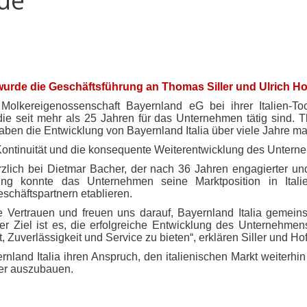
eue
t, wurde die Geschäftsführung an Thomas Siller und Ulrich Ho
Molkereigenossenschaft Bayernland eG bei ihrer Italien-To
ie seit mehr als 25 Jahren für das Unternehmen tätig sind. Tho
 haben die Entwicklung von Bayernland Italia über viele Jahre ma
, Kontinuität und die konsequente Weiterentwicklung des Untern
rzlich bei Dietmar Bacher, der nach 36 Jahren engagierter und
tung konnte das Unternehmen seine Marktposition in Itali
schäftspartnern etablieren.
 Vertrauen und freuen uns darauf, Bayernland Italia gemei
er Ziel ist es, die erfolgreiche Entwicklung des Unternehm
 Zuverlässigkeit und Service zu bieten“, erklären Siller und Hof
rnland Italia ihren Anspruch, den italienischen Markt weiterhin
ter auszubauen.