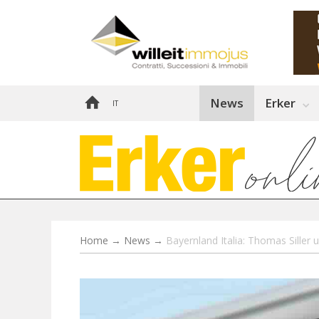
News
Erker
IT
Home
→
News
→
Bayernland Italia: Thomas Siller